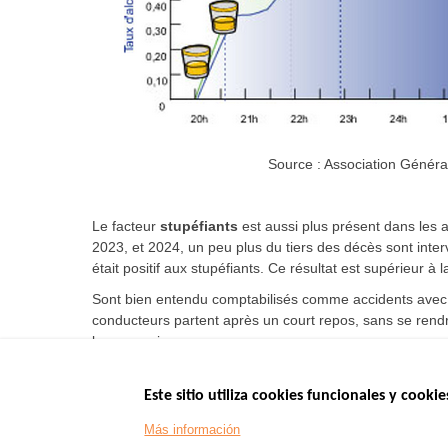
Source : Association Généra
Le facteur
stupéfiants
est aussi plus présent dans les a
2023, et 2024, un peu plus du tiers des décès sont inte
était positif aux stupéfiants. Ce résultat est supérieur 
Sont bien entendu comptabilisés comme accidents avec fa
conducteurs partent après un court repos, sans se rendr
leur organisme.
Este sitio utiliza cookies funcionales y cookie
Menu
SITIOS DE GOBI
Más información
Footer