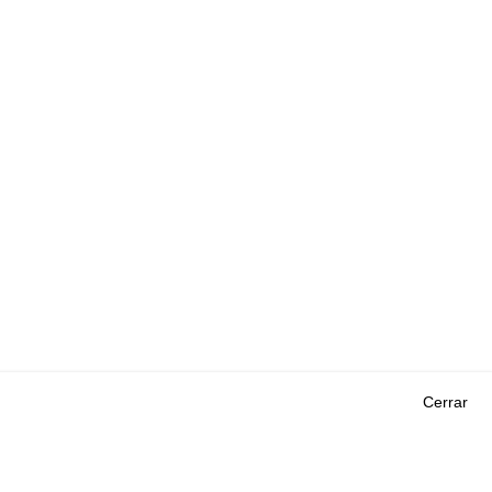
Cerrar
Outils
EVENTOS