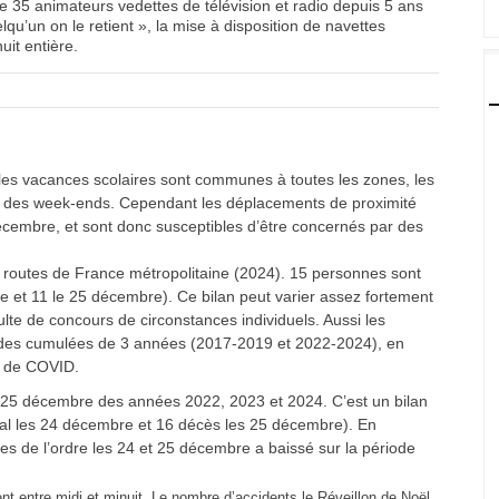
 35 animateurs vedettes de télévision et radio depuis 5 ans
qu’un on le retient », la mise à disposition de navettes
uit entière.
les vacances scolaires sont communes à toutes les zones, les
n des week-ends. Cependant les déplacements de proximité
décembre, et sont donc susceptibles d’être concernés par des
routes de France métropolitaine (2024). 15 personnes sont
 et 11 le 25 décembre). Ce bilan peut varier assez fortement
ulte de concours de circonstances individuels. Aussi les
iodes cumulées de 3 années (2017-2019 et 2022-2024), en
e de COVID.
 25 décembre des années 2022, 2023 et 2024. C’est un bilan
tal les 24 décembre et 16 décès les 25 décembre). En
es de l’ordre les 24 et 25 décembre a baissé sur la période
t entre midi et minuit. Le nombre d’accidents le Réveillon de Noël