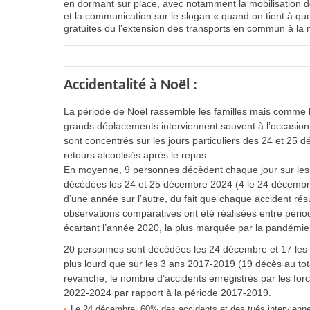
en dormant sur place, avec notamment la mobilisation de
et la communication sur le slogan « quand on tient à quel
gratuites ou l’extension des transports en commun à la n
Accidentalité à Noël :
La période de Noël rassemble les familles mais comme 
grands déplacements interviennent souvent à l’occasio
sont concentrés sur les jours particuliers des 24 et 25 
retours alcoolisés après le repas.
En moyenne, 9 personnes décèdent chaque jour sur les 
décédées les 24 et 25 décembre 2024 (4 le 24 décembre
d’une année sur l’autre, du fait que chaque accident rés
observations comparatives ont été réalisées entre pér
écartant l’année 2020, la plus marquée par la pandémi
20 personnes sont décédées les 24 décembre et 17 les
plus lourd que sur les 3 ans 2017-2019 (19 décès au to
revanche, le nombre d’accidents enregistrés par les forc
2022-2024 par rapport à la période 2017-2019.
Le 24 décembre, 60% des accidents et des tués interviennen