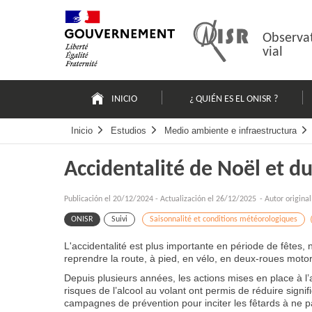
Pasar
Mapa
al
web
contenido
Observat
vial
Navigation
principale
INICIO
¿ QUIÉN ES EL ONISR ?
Inicio
Estudios
Medio ambiente e infraestructura
Accidentalité de Noël et d
Publicación el
20/12/2024
-
Actualización el 26/12/2025
- Autor origina
ONISR
Suivi
Saisonnalité et conditions météorologiques
L'accidentalité est plus importante en période de fêtes
reprendre la route, à pied, en vélo, en deux-roues motor
Depuis plusieurs années, les actions mises en place à l’
risques de l’alcool au volant ont permis de réduire signif
campagnes de prévention pour inciter les fêtards à ne 