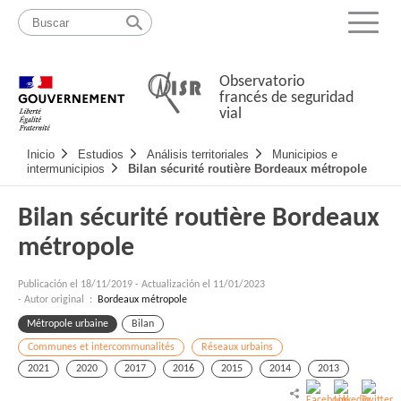
Pasar
Mapa
al
web
Menu
contenido
Observatorio
francés de seguridad
vial
Navigation
Inicio
Estudios
Análisis territoriales
Municipios e
principale
intermunicipios
Bilan sécurité routière Bordeaux métropole
Bilan sécurité routière Bordeaux
métropole
Publicación el
18/11/2019
-
Actualización el 11/01/2023
- Autor original :
Bordeaux métropole
Métropole urbaine
Bilan
Communes et intercommunalités
Réseaux urbains
2021
2020
2017
2016
2015
2014
2013