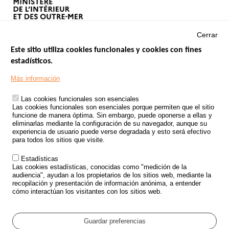
Cerrar
Este sitio utiliza cookies funcionales y cookies con fines
estadísticos.
Menu
SITIOS DE GOBIERNO
Footer
Más información
INSEGURIDAD VIAL
Las cookies funcionales son esenciales
TRATAMIENTO DE DATOS PERSONALES PROCEDENTES DE
Las cookies funcionales son esenciales porque permiten que el sitio
ACCIDENTES DE TRÁFICO
funcione de manera óptima. Sin embargo, puede oponerse a ellas y
eliminarlas mediante la configuración de su navegador, aunque su
ESTUDIOS
experiencia de usuario puede verse degradada y esto será efectivo
para todos los sitios que visite.
CONVOCATORIA DE PROYECTOS DE ESTUDIOS
Estadísticas
POLÍTICA DE SEGURIDAD VIAL
Las cookies estadísticas, conocidas como "medición de la
audiencia", ayudan a los propietarios de los sitios web, mediante la
recopilación y presentación de información anónima, a entender
Outils
EVENTOS
cómo interactúan los visitantes con los sitios web.
PREGUNTAS MÁS FRECUENTES
GLOSARIO
Guardar preferencias