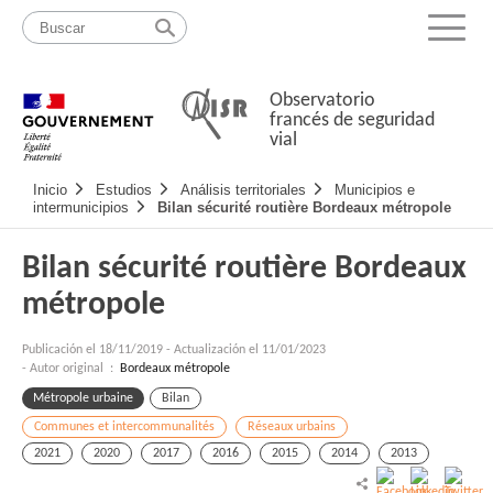
Pasar
Mapa
al
web
Menu
contenido
Observatorio
francés de seguridad
vial
Navigation
Inicio
Estudios
Análisis territoriales
Municipios e
principale
intermunicipios
Bilan sécurité routière Bordeaux métropole
Bilan sécurité routière Bordeaux
métropole
Publicación el
18/11/2019
-
Actualización el 11/01/2023
- Autor original :
Bordeaux métropole
Métropole urbaine
Bilan
Communes et intercommunalités
Réseaux urbains
2021
2020
2017
2016
2015
2014
2013