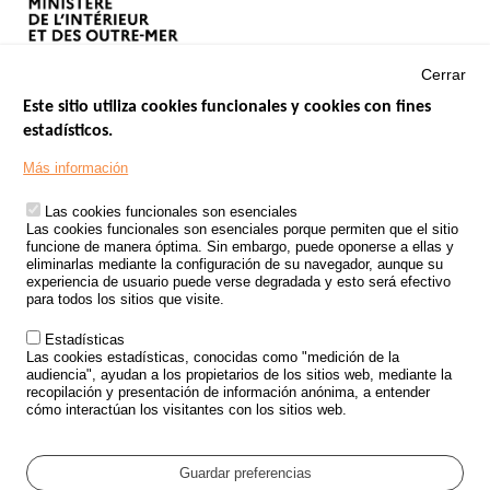
Cerrar
Este sitio utiliza cookies funcionales y cookies con fines
estadísticos.
Menu
SITIOS DE GOBIERNO
Footer
Más información
INSEGURIDAD VIAL
Las cookies funcionales son esenciales
TRATAMIENTO DE DATOS PERSONALES PROCEDENTES DE
Las cookies funcionales son esenciales porque permiten que el sitio
ACCIDENTES DE TRÁFICO
funcione de manera óptima. Sin embargo, puede oponerse a ellas y
eliminarlas mediante la configuración de su navegador, aunque su
ESTUDIOS
experiencia de usuario puede verse degradada y esto será efectivo
para todos los sitios que visite.
CONVOCATORIA DE PROYECTOS DE ESTUDIOS
Estadísticas
POLÍTICA DE SEGURIDAD VIAL
Las cookies estadísticas, conocidas como "medición de la
audiencia", ayudan a los propietarios de los sitios web, mediante la
recopilación y presentación de información anónima, a entender
Outils
EVENTOS
cómo interactúan los visitantes con los sitios web.
PREGUNTAS MÁS FRECUENTES
GLOSARIO
Guardar preferencias