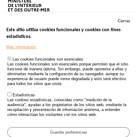
Cerrar
Este sitio utiliza cookies funcionales y cookies con fines
estadísticos.
Menu
SITIOS DE GOBIERNO
Footer
Más información
INSEGURIDAD VIAL
Las cookies funcionales son esenciales
TRATAMIENTO DE DATOS PERSONALES PROCEDENTES DE
Las cookies funcionales son esenciales porque permiten que el sitio
ACCIDENTES DE TRÁFICO
funcione de manera óptima. Sin embargo, puede oponerse a ellas y
eliminarlas mediante la configuración de su navegador, aunque su
ESTUDIOS
experiencia de usuario puede verse degradada y esto será efectivo
para todos los sitios que visite.
CONVOCATORIA DE PROYECTOS DE ESTUDIOS
Estadísticas
POLÍTICA DE SEGURIDAD VIAL
Las cookies estadísticas, conocidas como "medición de la
audiencia", ayudan a los propietarios de los sitios web, mediante la
recopilación y presentación de información anónima, a entender
Outils
EVENTOS
cómo interactúan los visitantes con los sitios web.
PREGUNTAS MÁS FRECUENTES
GLOSARIO
Guardar preferencias