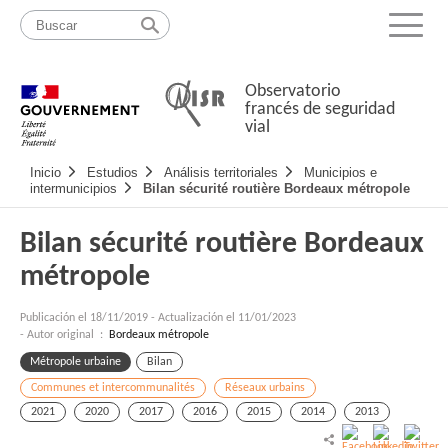
Pasar
Mapa
al
web
Menu
contenido
Observatorio
francés de seguridad
vial
Navigation
Inicio
Estudios
Análisis territoriales
Municipios e
principale
intermunicipios
Bilan sécurité routière Bordeaux métropole
Bilan sécurité routière Bordeaux
métropole
Publicación el
18/11/2019
-
Actualización el 11/01/2023
- Autor original :
Bordeaux métropole
Métropole urbaine
Bilan
Communes et intercommunalités
Réseaux urbains
2021
2020
2017
2016
2015
2014
2013