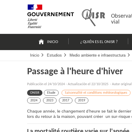
Pasar
Mapa
al
web
contenido
Observat
vial
Navigation
principale
INICIO
¿ QUIÉN ES EL ONISR ?
Inicio
Estudios
Medio ambiente e infraestructura
Passage à l'heure d'hiver
Publicación el
24/10/2024
-
Actualización el 22/10/2025
- Autor origina
ONISR
Etude
Saisonnalité et conditions météorologiques
2024
2023
2017
2019
Chaque année, le changement d’heure se fait le dernier 
lors du retour à la maison, pouvant créer un sur-risque 
La mortalité routière varie sur l’année