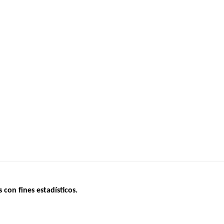
s con fines estadísticos.
ERNO
INSEGURIDAD VIAL
ESTUDIOS
Tablero mensual
CONVOCAT