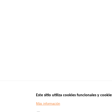
Este sitio utiliza cookies funcionales y cookie
Menu
SITIOS DE GOBI
Más información
Footer
www.data.gouv.fr