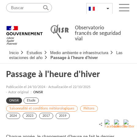
Pasar
Mapa
al
web
FR
List additional a
Menu
contenido
Observatorio
francés de seguridad
vial
Navigation
Inicio
Estudios
Medio ambiente e infraestructura
Las
principale
estaciones del año
Passage à l'heure d'hiver
Passage à l'heure d'hiver
Publicación el
24/10/2024
-
Actualización el 22/10/2025
- Autor original :
ONISR
ONISR
Etude
Saisonnalité et conditions météorologiques
Piétons
2024
2023
2017
2019
Chaque année, le changement d’heure se fait le dernier