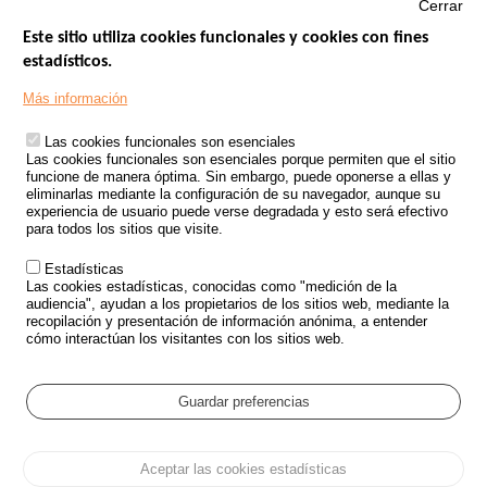
Cerrar
Este sitio utiliza cookies funcionales y cookies con fines
estadísticos.
Menu
SITIOS DE GOBIERNO
Footer
Más información
INSEGURIDAD VIAL
Las cookies funcionales son esenciales
TRATAMIENTO DE DATOS PERSONALES PROCEDENTES DE
Las cookies funcionales son esenciales porque permiten que el sitio
ACCIDENTES DE TRÁFICO
funcione de manera óptima. Sin embargo, puede oponerse a ellas y
eliminarlas mediante la configuración de su navegador, aunque su
ESTUDIOS
experiencia de usuario puede verse degradada y esto será efectivo
para todos los sitios que visite.
CONVOCATORIA DE PROYECTOS DE ESTUDIOS
Estadísticas
POLÍTICA DE SEGURIDAD VIAL
Las cookies estadísticas, conocidas como "medición de la
audiencia", ayudan a los propietarios de los sitios web, mediante la
recopilación y presentación de información anónima, a entender
Outils
EVENTOS
cómo interactúan los visitantes con los sitios web.
PREGUNTAS MÁS FRECUENTES
GLOSARIO
Guardar preferencias
Cookie settings
Aceptar las cookies estadísticas
Menu
Mapa del sitio
Protección de datos y Cookies
Administrar las cookies