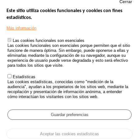
Cerrar
Este sitio utiliza cookies funcionales y cookies con fines
estadísticos.
Menu
SITIOS DE GOBIERNO
Footer
Más información
INSEGURIDAD VIAL
Las cookies funcionales son esenciales
TRATAMIENTO DE DATOS PERSONALES PROCEDENTES DE
Las cookies funcionales son esenciales porque permiten que el sitio
ACCIDENTES DE TRÁFICO
funcione de manera óptima. Sin embargo, puede oponerse a ellas y
eliminarlas mediante la configuración de su navegador, aunque su
ESTUDIOS
experiencia de usuario puede verse degradada y esto será efectivo
para todos los sitios que visite.
CONVOCATORIA DE PROYECTOS DE ESTUDIOS
Estadísticas
POLÍTICA DE SEGURIDAD VIAL
Las cookies estadísticas, conocidas como "medición de la
audiencia", ayudan a los propietarios de los sitios web, mediante la
recopilación y presentación de información anónima, a entender
Outils
EVENTOS
cómo interactúan los visitantes con los sitios web.
PREGUNTAS MÁS FRECUENTES
GLOSARIO
Guardar preferencias
Cookie settings
Aceptar las cookies estadísticas
Menu
Mapa del sitio
Protección de datos y Cookies
Administrar las cookies