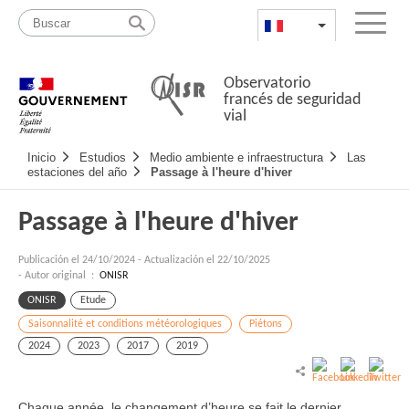
Pasar
Mapa
al
web
FR
List additional a
Menu
contenido
Observatorio
francés de seguridad
vial
Navigation
Inicio
Estudios
Medio ambiente e infraestructura
Las
principale
estaciones del año
Passage à l'heure d'hiver
Passage à l'heure d'hiver
Publicación el
24/10/2024
-
Actualización el 22/10/2025
- Autor original :
ONISR
ONISR
Etude
Saisonnalité et conditions météorologiques
Piétons
2024
2023
2017
2019
Chaque année, le changement d’heure se fait le dernier