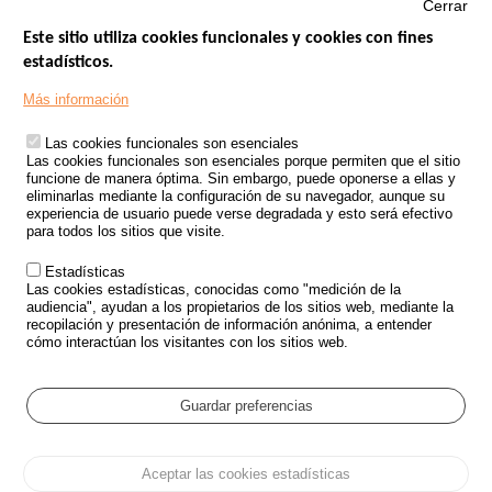
Cerrar
Este sitio utiliza cookies funcionales y cookies con fines
estadísticos.
Menu
SITIOS DE GOBIERNO
Footer
Más información
INSEGURIDAD VIAL
Las cookies funcionales son esenciales
TRATAMIENTO DE DATOS PERSONALES PROCEDENTES DE
Las cookies funcionales son esenciales porque permiten que el sitio
ACCIDENTES DE TRÁFICO
funcione de manera óptima. Sin embargo, puede oponerse a ellas y
eliminarlas mediante la configuración de su navegador, aunque su
ESTUDIOS
experiencia de usuario puede verse degradada y esto será efectivo
para todos los sitios que visite.
CONVOCATORIA DE PROYECTOS DE ESTUDIOS
Estadísticas
POLÍTICA DE SEGURIDAD VIAL
Las cookies estadísticas, conocidas como "medición de la
audiencia", ayudan a los propietarios de los sitios web, mediante la
recopilación y presentación de información anónima, a entender
Outils
EVENTOS
cómo interactúan los visitantes con los sitios web.
PREGUNTAS MÁS FRECUENTES
GLOSARIO
Guardar preferencias
Cookie settings
Aceptar las cookies estadísticas
Menu
Mapa del sitio
Protección de datos y Cookies
Administrar las cookies