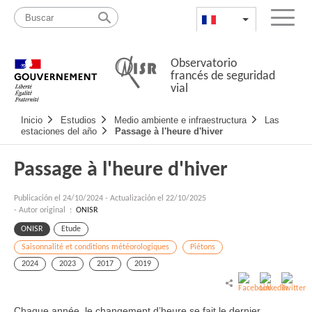
Pasar
Mapa
al
web
FR
List additional a
Menu
contenido
Observatorio
francés de seguridad
vial
Navigation
Inicio
Estudios
Medio ambiente e infraestructura
Las
principale
estaciones del año
Passage à l'heure d'hiver
Passage à l'heure d'hiver
Publicación el
24/10/2024
-
Actualización el 22/10/2025
- Autor original :
ONISR
ONISR
Etude
Saisonnalité et conditions météorologiques
Piétons
2024
2023
2017
2019
Chaque année, le changement d’heure se fait le dernier