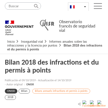
Pasar
Mapa
al
web
FR
List additional a
Menu
contenido
Observatorio
francés de seguridad
vial
Navigation
Inicio
Inseguridad vial
Informes anuales sobre las
principale
infracciones y la licencia por puntos
Bilan 2018 des infractions
et du permis à points
Bilan 2018 des infractions et du
permis à points
Publicación el
09/10/2019
-
Actualización el 14/10/2019
- Autor original :
ONISR
ONISR
Bilan
Bilans annuels infractions et permis à points
2018