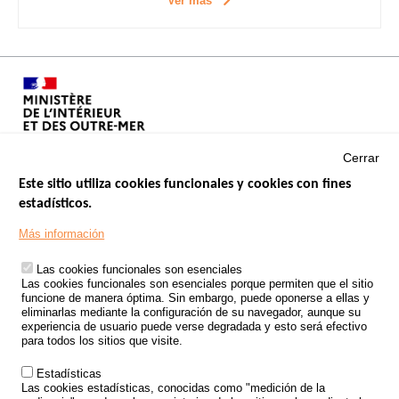
Ver más
Cerrar
Este sitio utiliza cookies funcionales y cookies con fines
estadísticos.
Menu
SITIOS DE GOBIERNO
Footer
Más información
INSEGURIDAD VIAL
Las cookies funcionales son esenciales
TRATAMIENTO DE DATOS PERSONALES PROCEDENTES DE
Las cookies funcionales son esenciales porque permiten que el sitio
ACCIDENTES DE TRÁFICO
funcione de manera óptima. Sin embargo, puede oponerse a ellas y
eliminarlas mediante la configuración de su navegador, aunque su
ESTUDIOS
experiencia de usuario puede verse degradada y esto será efectivo
para todos los sitios que visite.
CONVOCATORIA DE PROYECTOS DE ESTUDIOS
Estadísticas
POLÍTICA DE SEGURIDAD VIAL
Las cookies estadísticas, conocidas como "medición de la