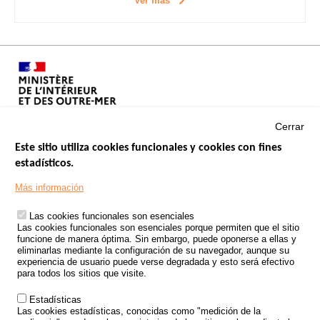
Ver más
Cerrar
Este sitio utiliza cookies funcionales y cookies con fines
estadísticos.
Menu
SITIOS DE GOBIERNO
Footer
Más información
INSEGURIDAD VIAL
Las cookies funcionales son esenciales
TRATAMIENTO DE DATOS PERSONALES PROCEDENTES DE
Las cookies funcionales son esenciales porque permiten que el sitio
ACCIDENTES DE TRÁFICO
funcione de manera óptima. Sin embargo, puede oponerse a ellas y
eliminarlas mediante la configuración de su navegador, aunque su
ESTUDIOS
experiencia de usuario puede verse degradada y esto será efectivo
para todos los sitios que visite.
CONVOCATORIA DE PROYECTOS DE ESTUDIOS
Estadísticas
POLÍTICA DE SEGURIDAD VIAL
Las cookies estadísticas, conocidas como "medición de la