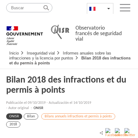
Pasar
Mapa
al
web
FR
List additional a
Menu
contenido
Observatorio
francés de seguridad
vial
Navigation
Inicio
Inseguridad vial
Informes anuales sobre las
principale
infracciones y la licencia por puntos
Bilan 2018 des infractions
et du permis à points
Bilan 2018 des infractions et du
permis à points
Publicación el
09/10/2019
-
Actualización el 14/10/2019
- Autor original :
ONISR
ONISR
Bilan
Bilans annuels infractions et permis à points
2018