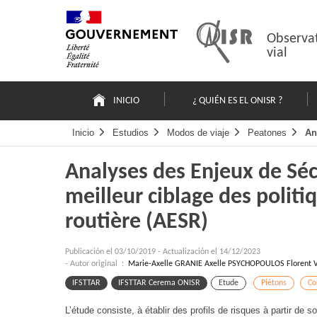
Pasar
Mapa
al
web
contenido
Observat
vial
Navigation
principale
INICIO
¿ QUIÉN ES EL ONISR ?
Inicio
Estudios
Modos de viaje
Peatones
An
Analyses des Enjeux de Séc
meilleur ciblage des politi
routière (AESR)
Publicación el
03/10/2019
-
Actualización el 14/12/2023
- Autor original :
Marie-Axelle GRANIE Axelle PSYCHOPOULOS Florent 
IFSTTAR
IFSTTAR Cerema ONISR
Etude
Piétons
Co
L’étude consiste, à établir des profils de risques à partir d