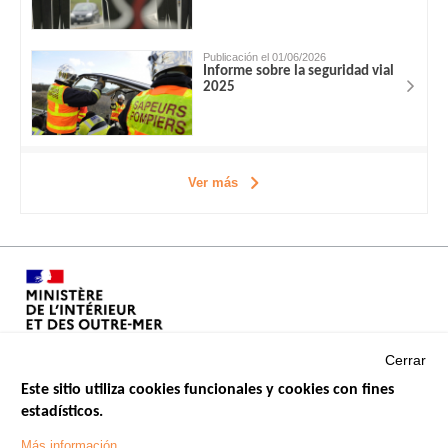
Publicación el 01/06/2026
Informe sobre la seguridad vial
2025
Ver más
Cerrar
Este sitio utiliza cookies funcionales y cookies con fines
estadísticos.
Menu
SITIOS DE GOBIERNO
Footer
Más información