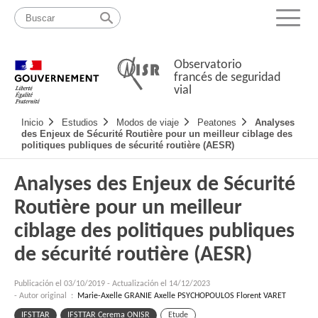
Pasar
Mapa
al
web
Menu
contenido
Observatorio
francés de seguridad
vial
Navigation
Inicio
Estudios
Modos de viaje
Peatones
Analyses
principale
des Enjeux de Sécurité Routière pour un meilleur ciblage des
politiques publiques de sécurité routière (AESR)
Analyses des Enjeux de Sécurité
Routière pour un meilleur
ciblage des politiques publiques
de sécurité routière (AESR)
Publicación el
03/10/2019
-
Actualización el 14/12/2023
- Autor original :
Marie-Axelle GRANIE Axelle PSYCHOPOULOS Florent VARET
IFSTTAR
IFSTTAR Cerema ONISR
Etude