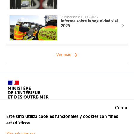
Publicación el 01/06/2026
Informe sobre la seguridad vial
2025
Ver más
Cerrar
Este sitio utiliza cookies funcionales y cookies con fines
estadísticos.
Menu
SITIOS DE GOBIERNO
Footer
Más información