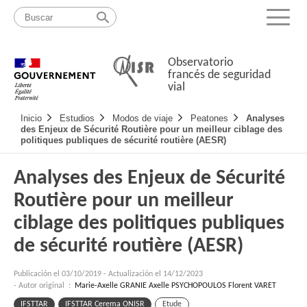
Pasar
Mapa
al
web
Menu
contenido
Observatorio
francés de seguridad
vial
Navigation
Inicio
Estudios
Modos de viaje
Peatones
Analyses
principale
des Enjeux de Sécurité Routière pour un meilleur ciblage des
politiques publiques de sécurité routière (AESR)
Analyses des Enjeux de Sécurité
Routière pour un meilleur
ciblage des politiques publiques
de sécurité routière (AESR)
Publicación el
03/10/2019
-
Actualización el 14/12/2023
- Autor original :
Marie-Axelle GRANIE Axelle PSYCHOPOULOS Florent VARET
IFSTTAR
IFSTTAR Cerema ONISR
Etude