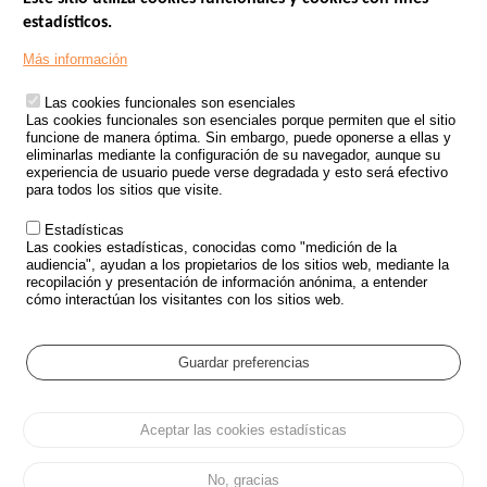
estadísticos.
Menu
SITIOS DE GOBIERNO
Footer
Más información
INSEGURIDAD VIAL
Las cookies funcionales son esenciales
TRATAMIENTO DE DATOS PERSONALES PROCEDENTES DE
Las cookies funcionales son esenciales porque permiten que el sitio
ACCIDENTES DE TRÁFICO
funcione de manera óptima. Sin embargo, puede oponerse a ellas y
eliminarlas mediante la configuración de su navegador, aunque su
ESTUDIOS
experiencia de usuario puede verse degradada y esto será efectivo
para todos los sitios que visite.
CONVOCATORIA DE PROYECTOS DE ESTUDIOS
Estadísticas
POLÍTICA DE SEGURIDAD VIAL
Las cookies estadísticas, conocidas como "medición de la
audiencia", ayudan a los propietarios de los sitios web, mediante la
recopilación y presentación de información anónima, a entender
Outils
EVENTOS
cómo interactúan los visitantes con los sitios web.
PREGUNTAS MÁS FRECUENTES
GLOSARIO
Guardar preferencias
Cookie settings
Aceptar las cookies estadísticas
Menu
Mapa del sitio
Protección de datos y Cookies
Administrar las cookies
Pied
Accesibilidad
Aviso legal
de
No, gracias