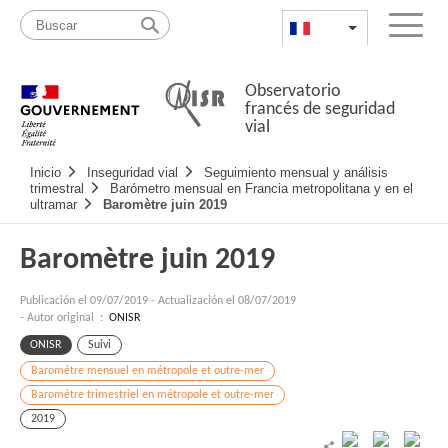
Pasar
Mapa
al
web
FR
List additional a
Menu
contenido
Observatorio
francés de seguridad
vial
Navigation
Inicio
Inseguridad vial
Seguimiento mensual y análisis
principale
trimestral
Barómetro mensual en Francia metropolitana y en el
ultramar
Baromètre juin 2019
Baromètre juin 2019
Publicación el
09/07/2019
-
Actualización el 08/07/2019
- Autor original :
ONISR
ONISR
Suivi
Baromètre mensuel en métropole et outre-mer
Baromètre trimestriel en métropole et outre-mer
2019