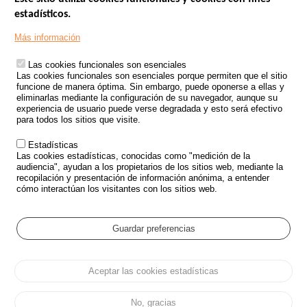
estadísticos.
Menu
SITIOS DE GOBIERNO
Footer
Más información
INSEGURIDAD VIAL
Las cookies funcionales son esenciales
TRATAMIENTO DE DATOS PERSONALES PROCEDENTES DE
Las cookies funcionales son esenciales porque permiten que el sitio
ACCIDENTES DE TRÁFICO
funcione de manera óptima. Sin embargo, puede oponerse a ellas y
eliminarlas mediante la configuración de su navegador, aunque su
ESTUDIOS
experiencia de usuario puede verse degradada y esto será efectivo
para todos los sitios que visite.
CONVOCATORIA DE PROYECTOS DE ESTUDIOS
Estadísticas
POLÍTICA DE SEGURIDAD VIAL
Las cookies estadísticas, conocidas como "medición de la
audiencia", ayudan a los propietarios de los sitios web, mediante la
recopilación y presentación de información anónima, a entender
Outils
EVENTOS
cómo interactúan los visitantes con los sitios web.
PREGUNTAS MÁS FRECUENTES
GLOSARIO
Guardar preferencias
Cookie settings
Aceptar las cookies estadísticas
Menu
Mapa del sitio
Protección de datos y Cookies
Administrar las cookies
Pied
Accesibilidad
Aviso legal
de
No, gracias