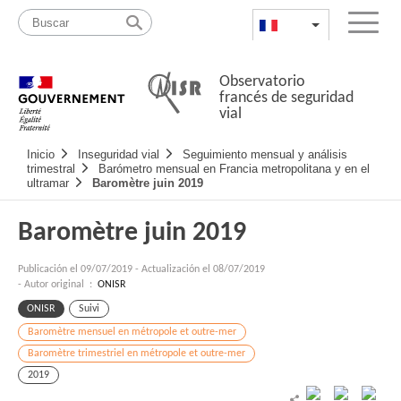
Pasar
Mapa
al
web
FR
List additional a
Menu
contenido
Observatorio
francés de seguridad
vial
Navigation
Inicio
Inseguridad vial
Seguimiento mensual y análisis
principale
trimestral
Barómetro mensual en Francia metropolitana y en el
ultramar
Baromètre juin 2019
Baromètre juin 2019
Publicación el
09/07/2019
-
Actualización el 08/07/2019
- Autor original :
ONISR
ONISR
Suivi
Baromètre mensuel en métropole et outre-mer
Baromètre trimestriel en métropole et outre-mer
2019