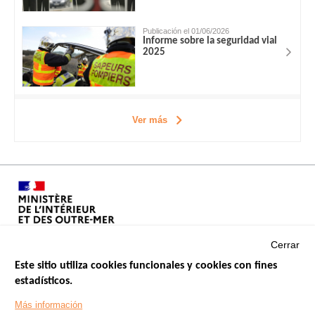
Publicación el 01/06/2026
Informe sobre la seguridad vial
2025
Ver más
Cerrar
Este sitio utiliza cookies funcionales y cookies con fines
estadísticos.
Menu
SITIOS DE GOBIERNO
Footer
Más información
INSEGURIDAD VIAL