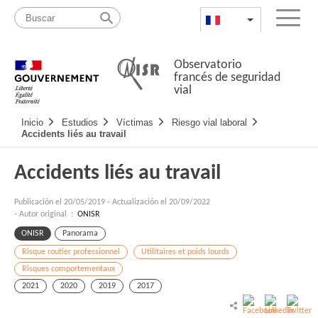
Pasar
Mapa
al
web
FR
List additional a
Menu
contenido
Observatorio
francés de seguridad
vial
Navigation
Inicio
Estudios
Víctimas
Riesgo vial laboral
principale
Accidents liés au travail
Accidents liés au travail
Publicación el
20/05/2019
-
Actualización el 20/09/2022
- Autor original :
ONISR
ONISR
Panorama
Risque routier professionnel
Utilitaires et poids lourds
Risques comportementaux
2021
2020
2019
2017