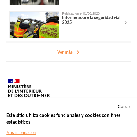
Publicación el 01/06/2026
Informe sobre la seguridad vial
2025
Ver más
Cerrar
Este sitio utiliza cookies funcionales y cookies con fines
estadísticos.
Menu
SITIOS DE GOBIERNO
Footer
Más información
INSEGURIDAD VIAL