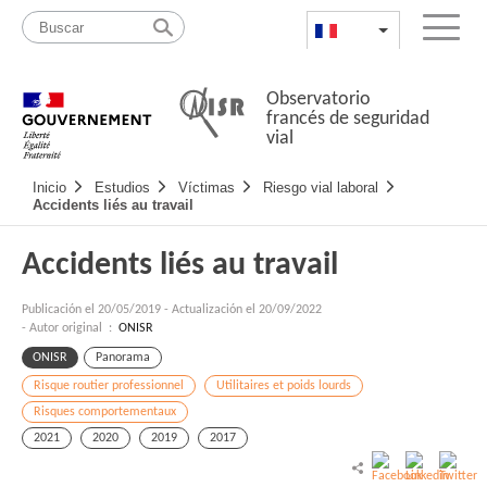
Pasar
Mapa
al
web
FR
List additional a
Menu
contenido
Observatorio
francés de seguridad
vial
Navigation
Inicio
Estudios
Víctimas
Riesgo vial laboral
principale
Accidents liés au travail
Accidents liés au travail
Publicación el
20/05/2019
-
Actualización el 20/09/2022
- Autor original :
ONISR
ONISR
Panorama
Risque routier professionnel
Utilitaires et poids lourds
Risques comportementaux
2021
2020
2019
2017