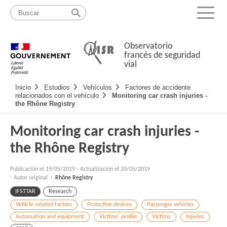
Pasar
Mapa
al
web
Menu
contenido
Observatorio
francés de seguridad
vial
Navigation
Inicio
Estudios
Vehículos
Factores de accidente
principale
relacionados con el vehículo
Monitoring car crash injuries -
the Rhône Registry
Monitoring car crash injuries -
the Rhône Registry
Publicación el
19/05/2019
-
Actualización el 20/05/2019
- Autor original :
Rhône Registry
IFSTTAR
Research
Vehicle-related factors
Protective devices
Passenger vehicles
Automation and equipment
Victims' profile
Victims
Injuries