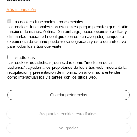
Menu
SITIOS DE GOBIERNO
Footer
Más información
INSEGURIDAD VIAL
Las cookies funcionales son esenciales
TRATAMIENTO DE DATOS PERSONALES PROCEDENTES DE
Las cookies funcionales son esenciales porque permiten que el sitio
ACCIDENTES DE TRÁFICO
funcione de manera óptima. Sin embargo, puede oponerse a ellas y
eliminarlas mediante la configuración de su navegador, aunque su
ESTUDIOS
experiencia de usuario puede verse degradada y esto será efectivo
para todos los sitios que visite.
CONVOCATORIA DE PROYECTOS DE ESTUDIOS
Estadísticas
POLÍTICA DE SEGURIDAD VIAL
Las cookies estadísticas, conocidas como "medición de la
audiencia", ayudan a los propietarios de los sitios web, mediante la
recopilación y presentación de información anónima, a entender
Outils
EVENTOS
cómo interactúan los visitantes con los sitios web.
PREGUNTAS MÁS FRECUENTES
GLOSARIO
Guardar preferencias
Cookie settings
Aceptar las cookies estadísticas
Menu
Mapa del sitio
Protección de datos y Cookies
Administrar las cookies
Pied
Accesibilidad
Aviso legal
de
No, gracias
page
Todos los derechos reservados 2026