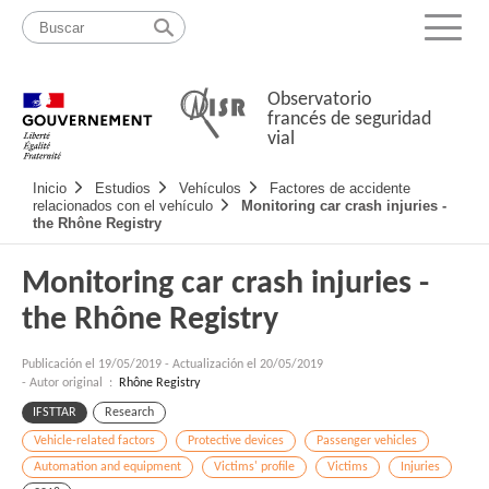
Pasar
Mapa
al
web
Menu
contenido
Observatorio
francés de seguridad
vial
Navigation
Inicio
Estudios
Vehículos
Factores de accidente
principale
relacionados con el vehículo
Monitoring car crash injuries -
the Rhône Registry
Monitoring car crash injuries -
the Rhône Registry
Publicación el
19/05/2019
-
Actualización el 20/05/2019
- Autor original :
Rhône Registry
IFSTTAR
Research
Vehicle-related factors
Protective devices
Passenger vehicles
Automation and equipment
Victims' profile
Victims
Injuries