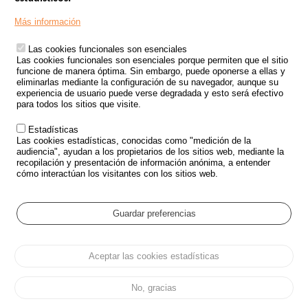
Menu
SITIOS DE GOBIERNO
Footer
Más información
INSEGURIDAD VIAL
Las cookies funcionales son esenciales
TRATAMIENTO DE DATOS PERSONALES PROCEDENTES DE
Las cookies funcionales son esenciales porque permiten que el sitio
ACCIDENTES DE TRÁFICO
funcione de manera óptima. Sin embargo, puede oponerse a ellas y
eliminarlas mediante la configuración de su navegador, aunque su
ESTUDIOS
experiencia de usuario puede verse degradada y esto será efectivo
para todos los sitios que visite.
CONVOCATORIA DE PROYECTOS DE ESTUDIOS
Estadísticas
POLÍTICA DE SEGURIDAD VIAL
Las cookies estadísticas, conocidas como "medición de la
audiencia", ayudan a los propietarios de los sitios web, mediante la
recopilación y presentación de información anónima, a entender
Outils
EVENTOS
cómo interactúan los visitantes con los sitios web.
PREGUNTAS MÁS FRECUENTES
GLOSARIO
Guardar preferencias
Cookie settings
Aceptar las cookies estadísticas
Menu
Mapa del sitio
Protección de datos y Cookies
Administrar las cookies
Pied
Accesibilidad
Aviso legal
de
No, gracias
page
Todos los derechos reservados 2026