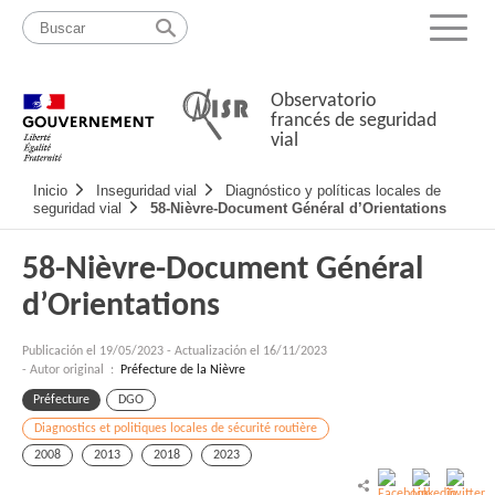
Pasar
Mapa
al
web
Menu
contenido
Observatorio
francés de seguridad
vial
Navigation
Inicio
Inseguridad vial
Diagnóstico y políticas locales de
principale
seguridad vial
58-Nièvre-Document Général d’Orientations
58-Nièvre-Document Général
d’Orientations
Publicación el
19/05/2023
-
Actualización el 16/11/2023
- Autor original :
Préfecture de la Nièvre
Préfecture
DGO
Diagnostics et politiques locales de sécurité routière
2008
2013
2018
2023