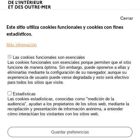
Cerrar
Este sitio utiliza cookies funcionales y cookies con fines
estadísticos.
Menu
SITIOS DE GOBIERNO
Footer
Más información
INSEGURIDAD VIAL
Las cookies funcionales son esenciales
TRATAMIENTO DE DATOS PERSONALES PROCEDENTES DE
Las cookies funcionales son esenciales porque permiten que el sitio
ACCIDENTES DE TRÁFICO
funcione de manera óptima. Sin embargo, puede oponerse a ellas y
eliminarlas mediante la configuración de su navegador, aunque su
ESTUDIOS
experiencia de usuario puede verse degradada y esto será efectivo
para todos los sitios que visite.
CONVOCATORIA DE PROYECTOS DE ESTUDIOS
Estadísticas
POLÍTICA DE SEGURIDAD VIAL
Las cookies estadísticas, conocidas como "medición de la
audiencia", ayudan a los propietarios de los sitios web, mediante la
recopilación y presentación de información anónima, a entender
Outils
EVENTOS
cómo interactúan los visitantes con los sitios web.
PREGUNTAS MÁS FRECUENTES
GLOSARIO
Guardar preferencias
Cookie settings