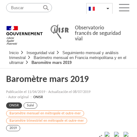
Pasar
Mapa
al
web
FR
List additional a
Menu
contenido
Observatorio
francés de seguridad
vial
Navigation
Inicio
Inseguridad vial
Seguimiento mensual y análisis
principale
trimestral
Barómetro mensual en Francia metropolitana y en el
ultramar
Baromètre mars 2019
Baromètre mars 2019
Publicación el
11/04/2019
-
Actualización el 08/07/2019
- Autor original :
ONISR
ONISR
Suivi
Baromètre mensuel en métropole et outre-mer
Baromètre trimestriel en métropole et outre-mer
2019