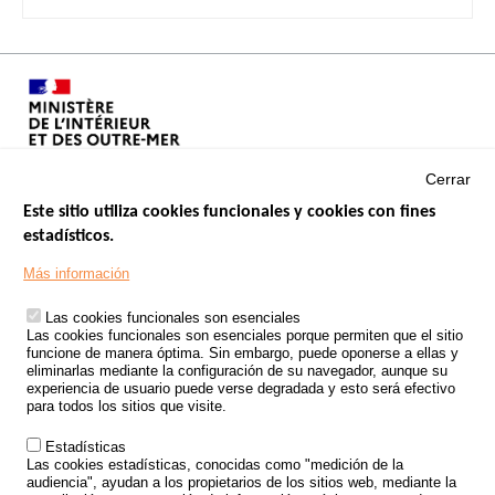
Cerrar
Este sitio utiliza cookies funcionales y cookies con fines
estadísticos.
Menu
SITIOS DE GOBIERNO
Footer
Más información
INSEGURIDAD VIAL
Las cookies funcionales son esenciales
TRATAMIENTO DE DATOS PERSONALES PROCEDENTES DE
Las cookies funcionales son esenciales porque permiten que el sitio
ACCIDENTES DE TRÁFICO
funcione de manera óptima. Sin embargo, puede oponerse a ellas y
eliminarlas mediante la configuración de su navegador, aunque su
ESTUDIOS
experiencia de usuario puede verse degradada y esto será efectivo
para todos los sitios que visite.
CONVOCATORIA DE PROYECTOS DE ESTUDIOS
Estadísticas
POLÍTICA DE SEGURIDAD VIAL
Las cookies estadísticas, conocidas como "medición de la
audiencia", ayudan a los propietarios de los sitios web, mediante la