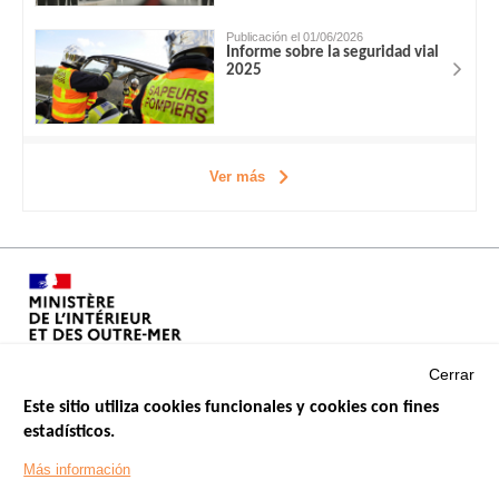
Publicación el 01/06/2026
Informe sobre la seguridad vial
2025
Ver más
Cerrar
Este sitio utiliza cookies funcionales y cookies con fines
estadísticos.
Menu
SITIOS DE GOBIERNO
Footer
Más información
INSEGURIDAD VIAL