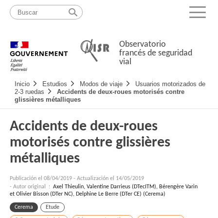
Pasar
Mapa
al
web
Menu
contenido
Observatorio
francés de seguridad
vial
Navigation
Inicio
Estudios
Modos de viaje
Usuarios motorizados de
principale
2-3 ruedas
Accidents de deux-roues motorisés contre
glissières métalliques
Accidents de deux-roues
motorisés contre glissières
métalliques
Publicación el
08/04/2019
-
Actualización el 14/05/2019
- Autor original :
Axel Thieulin, Valentine Darrieus (DTecITM), Bérengère Varin
et Olivier Bisson (DTer NC), Delphine Le Berre (DTer CE) (Cerema)
Cerema
Etude