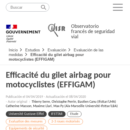
Pasar
Mapa
al
web
Menu
contenido
Observatorio
francés de seguridad
vial
Navigation
Inicio
Estudios
Evaluación
Evaluación de las
principale
medidas
Efficacité du gilet airbag pour
motocyclistes (EFFIGAM)
Efficacité du gilet airbag pour
motocyclistes (EFFIGAM)
Publicación el
04/04/2019
-
Actualización el 08/04/2020
- Autor original :
Thierry Serre, Christophe Perrin, Bastien Canu (Ifsttar/LMA)
Catherine Masson, Maxime Llari, Max Py (Aix-Marseille Université-Ifsttar/LBA)
Université Gustave Eiffel
IFSTTAR
Etude
Evaluation des mesures
2-3 roues motorisés
Equipements de sécurité