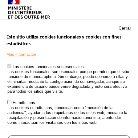
Cerrar
Este sitio utiliza cookies funcionales y cookies con fines
estadísticos.
Menu
SITIOS DE GOBIERNO
Footer
Más información
INSEGURIDAD VIAL
Las cookies funcionales son esenciales
TRATAMIENTO DE DATOS PERSONALES PROCEDENTES DE
Las cookies funcionales son esenciales porque permiten que el sitio
ACCIDENTES DE TRÁFICO
funcione de manera óptima. Sin embargo, puede oponerse a ellas y
eliminarlas mediante la configuración de su navegador, aunque su
ESTUDIOS
experiencia de usuario puede verse degradada y esto será efectivo
para todos los sitios que visite.
CONVOCATORIA DE PROYECTOS DE ESTUDIOS
Estadísticas
POLÍTICA DE SEGURIDAD VIAL
Las cookies estadísticas, conocidas como "medición de la
audiencia", ayudan a los propietarios de los sitios web, mediante la
recopilación y presentación de información anónima, a entender
Outils
EVENTOS
cómo interactúan los visitantes con los sitios web.
PREGUNTAS MÁS FRECUENTES
GLOSARIO