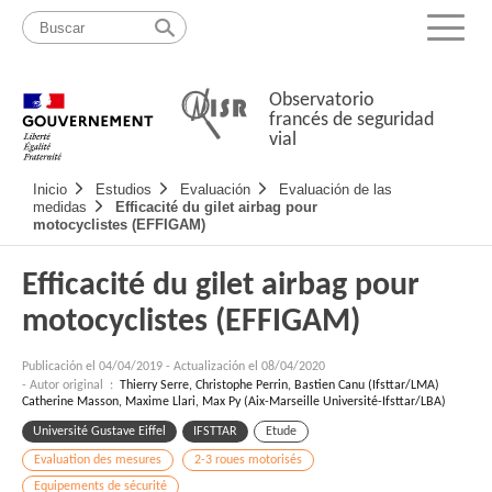
Pasar
Mapa
al
web
Menu
contenido
Observatorio
francés de seguridad
vial
Navigation
Inicio
Estudios
Evaluación
Evaluación de las
principale
medidas
Efficacité du gilet airbag pour
motocyclistes (EFFIGAM)
Efficacité du gilet airbag pour
motocyclistes (EFFIGAM)
Publicación el
04/04/2019
-
Actualización el 08/04/2020
- Autor original :
Thierry Serre, Christophe Perrin, Bastien Canu (Ifsttar/LMA)
Catherine Masson, Maxime Llari, Max Py (Aix-Marseille Université-Ifsttar/LBA)
Université Gustave Eiffel
IFSTTAR
Etude
Evaluation des mesures
2-3 roues motorisés
Equipements de sécurité