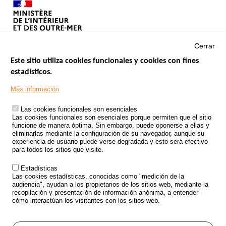
Cerrar
Este sitio utiliza cookies funcionales y cookies con fines
estadísticos.
Menu
SITIOS DE GOBIERNO
Footer
Más información
INSEGURIDAD VIAL
Las cookies funcionales son esenciales
TRATAMIENTO DE DATOS PERSONALES PROCEDENTES DE
Las cookies funcionales son esenciales porque permiten que el sitio
ACCIDENTES DE TRÁFICO
funcione de manera óptima. Sin embargo, puede oponerse a ellas y
eliminarlas mediante la configuración de su navegador, aunque su
ESTUDIOS
experiencia de usuario puede verse degradada y esto será efectivo
para todos los sitios que visite.
CONVOCATORIA DE PROYECTOS DE ESTUDIOS
Estadísticas
POLÍTICA DE SEGURIDAD VIAL
Las cookies estadísticas, conocidas como "medición de la
audiencia", ayudan a los propietarios de los sitios web, mediante la
recopilación y presentación de información anónima, a entender
Outils
EVENTOS
cómo interactúan los visitantes con los sitios web.
PREGUNTAS MÁS FRECUENTES
GLOSARIO