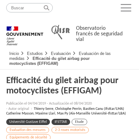
Pasar
Mapa
al
web
Menu
contenido
Observatorio
francés de seguridad
vial
Navigation
Inicio
Estudios
Evaluación
Evaluación de las
principale
medidas
Efficacité du gilet airbag pour
motocyclistes (EFFIGAM)
Efficacité du gilet airbag pour
motocyclistes (EFFIGAM)
Publicación el
04/04/2019
-
Actualización el 08/04/2020
- Autor original :
Thierry Serre, Christophe Perrin, Bastien Canu (Ifsttar/LMA)
Catherine Masson, Maxime Llari, Max Py (Aix-Marseille Université-Ifsttar/LBA)
Université Gustave Eiffel
IFSTTAR
Etude
Evaluation des mesures
2-3 roues motorisés
Equipements de sécurité