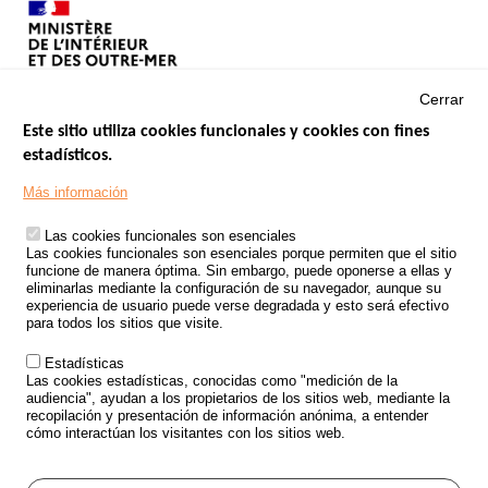
Cerrar
Este sitio utiliza cookies funcionales y cookies con fines
estadísticos.
Menu
SITIOS DE GOBIERNO
Footer
Más información
INSEGURIDAD VIAL
Las cookies funcionales son esenciales
TRATAMIENTO DE DATOS PERSONALES PROCEDENTES DE
Las cookies funcionales son esenciales porque permiten que el sitio
ACCIDENTES DE TRÁFICO
funcione de manera óptima. Sin embargo, puede oponerse a ellas y
eliminarlas mediante la configuración de su navegador, aunque su
ESTUDIOS
experiencia de usuario puede verse degradada y esto será efectivo
para todos los sitios que visite.
CONVOCATORIA DE PROYECTOS DE ESTUDIOS
Estadísticas
POLÍTICA DE SEGURIDAD VIAL
Las cookies estadísticas, conocidas como "medición de la
audiencia", ayudan a los propietarios de los sitios web, mediante la
recopilación y presentación de información anónima, a entender
Outils
EVENTOS
cómo interactúan los visitantes con los sitios web.
PREGUNTAS MÁS FRECUENTES
GLOSARIO