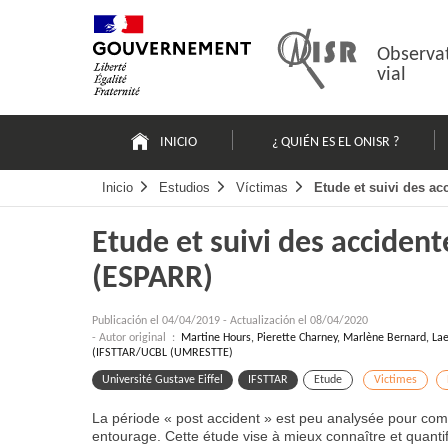
Pasar
Mapa
al
web
contenido
Observat
vial
Navigation
principale
INICIO
¿ QUIÉN ES EL ONISR ?
Inicio
Estudios
Víctimas
Etude et suivi des a
Etude et suivi des accident
(ESPARR)
Publicación el
04/04/2019
-
Actualización el 08/04/2020
- Autor original :
Martine Hours, Pierette Charney, Marlène Bernard, Lae
(IFSTTAR/UCBL (UMRESTTE)
Université Gustave Eiffel
IFSTTAR
Etude
Victimes
La période « post accident » est peu analysée pour comp
entourage. Cette étude vise à mieux connaître et quantif