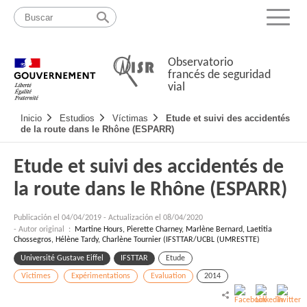
Pasar
Mapa
al
web
Menu
contenido
Observatorio
francés de seguridad
vial
Navigation
Inicio
Estudios
Víctimas
Etude et suivi des accidentés
principale
de la route dans le Rhône (ESPARR)
Etude et suivi des accidentés de
la route dans le Rhône (ESPARR)
Publicación el
04/04/2019
-
Actualización el 08/04/2020
- Autor original :
Martine Hours, Pierette Charney, Marlène Bernard, Laetitia
Chossegros, Hélène Tardy, Charlène Tournier (IFSTTAR/UCBL (UMRESTTE)
Université Gustave Eiffel
IFSTTAR
Etude
Victimes
Expérimentations
Evaluation
2014