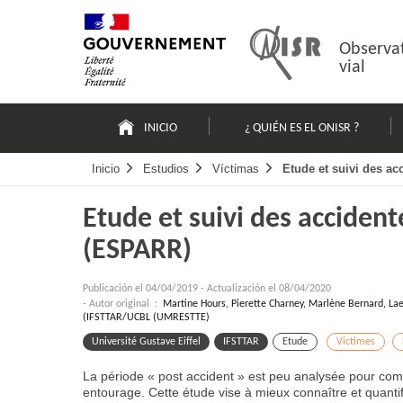
Pasar
Mapa
al
web
contenido
Observat
vial
Navigation
principale
INICIO
¿ QUIÉN ES EL ONISR ?
Inicio
Estudios
Víctimas
Etude et suivi des a
Etude et suivi des accident
(ESPARR)
Publicación el
04/04/2019
-
Actualización el 08/04/2020
- Autor original :
Martine Hours, Pierette Charney, Marlène Bernard, Lae
(IFSTTAR/UCBL (UMRESTTE)
Université Gustave Eiffel
IFSTTAR
Etude
Victimes
La période « post accident » est peu analysée pour comp
entourage. Cette étude vise à mieux connaître et quantif