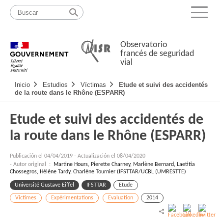
Pasar
Mapa
al
web
Menu
contenido
Observatorio
francés de seguridad
vial
Navigation
Inicio
Estudios
Víctimas
Etude et suivi des accidentés
principale
de la route dans le Rhône (ESPARR)
Etude et suivi des accidentés de
la route dans le Rhône (ESPARR)
Publicación el
04/04/2019
-
Actualización el 08/04/2020
- Autor original :
Martine Hours, Pierette Charney, Marlène Bernard, Laetitia
Chossegros, Hélène Tardy, Charlène Tournier (IFSTTAR/UCBL (UMRESTTE)
Université Gustave Eiffel
IFSTTAR
Etude
Victimes
Expérimentations
Evaluation
2014