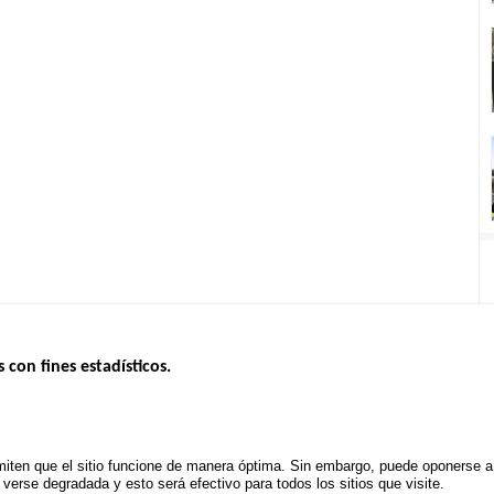
s con fines estadísticos.
ERNO
INSEGURIDAD VIAL
ESTUDIOS
Tablero mensual
CONVOCAT
.gouv.fr
Informe anual de la seguridad vial
PROYECTOS
iten que el sitio funcione de manera óptima. Sin embargo, puede oponerse a e
uv.fr
Informe anual de la delincuencia
erse degradada y esto será efectivo para todos los sitios que visite.
POLÍTICA D