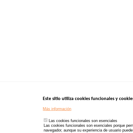
Este sitio utiliza cookies funcionales y cookie
Menu
SITIOS DE GOBI
Más información
Footer
www.data.gouv.fr
Las cookies funcionales son esenciales
www.gouvernement
Las cookies funcionales son esenciales porque perm
www.legifrance.go
navegador, aunque su experiencia de usuario puede v