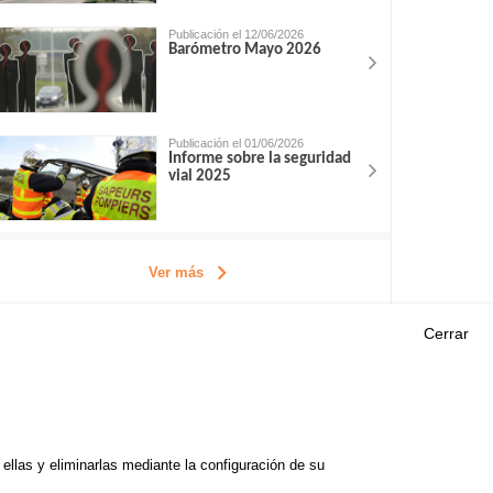
Publicación el 12/06/2026
Barómetro Mayo 2026
Publicación el 01/06/2026
Informe sobre la seguridad
vial 2025
Ver más
Cerrar
Outils
EVENTOS
PREGUNTAS MÁS
ORIA DE
FRECUENTES
 DE ESTUDIOS
llas y eliminarlas mediante la configuración de su
GLOSARIO
E SEGURIDAD VIAL