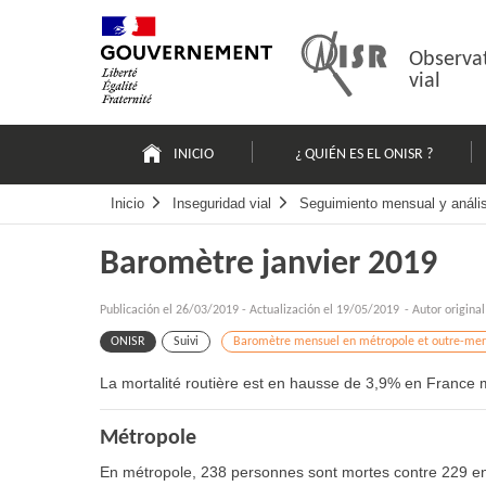
Pasar
Mapa
al
web
contenido
Observat
vial
Navigation
principale
INICIO
¿ QUIÉN ES EL ONISR ?
Inicio
Inseguridad vial
Seguimiento mensual y análisi
Baromètre janvier 2019
Publicación el
26/03/2019
-
Actualización el 19/05/2019
- Autor origina
ONISR
Suivi
Baromètre mensuel en métropole et outre-mer
La mortalité routière est en hausse de 3,9% en France m
Métropole
En métropole, 238 personnes sont mortes contre 229 en j