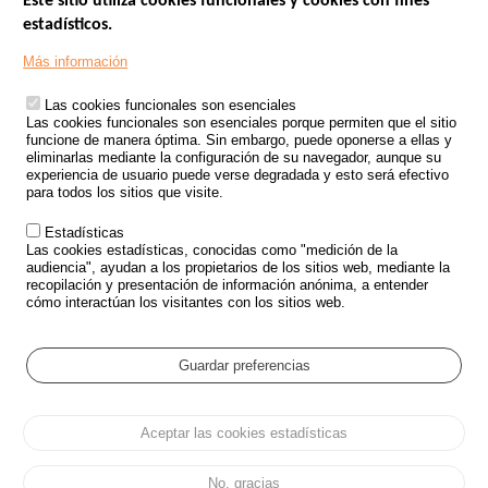
Este sitio utiliza cookies funcionales y cookies con fines
estadísticos.
Menu
SITIOS DE GOBIERNO
Footer
Más información
INSEGURIDAD VIAL
Las cookies funcionales son esenciales
TRATAMIENTO DE DATOS PERSONALES PROCEDENTES DE
Las cookies funcionales son esenciales porque permiten que el sitio
ACCIDENTES DE TRÁFICO
funcione de manera óptima. Sin embargo, puede oponerse a ellas y
eliminarlas mediante la configuración de su navegador, aunque su
ESTUDIOS
experiencia de usuario puede verse degradada y esto será efectivo
para todos los sitios que visite.
CONVOCATORIA DE PROYECTOS DE ESTUDIOS
Estadísticas
POLÍTICA DE SEGURIDAD VIAL
Las cookies estadísticas, conocidas como "medición de la
audiencia", ayudan a los propietarios de los sitios web, mediante la
recopilación y presentación de información anónima, a entender
Outils
EVENTOS
cómo interactúan los visitantes con los sitios web.
PREGUNTAS MÁS FRECUENTES
GLOSARIO
Guardar preferencias
Cookie settings
Aceptar las cookies estadísticas
Menu
Mapa del sitio
Protección de datos y Cookies
Administrar las cookies
Pied
Accesibilidad
Aviso legal
de
No, gracias