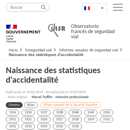
Pasar
Mapa
al
web
FR
List additional a
Menu
contenido
Observatorio
francés de seguridad
vial
Navigation
Inicio
Inseguridad vial
Informes anuales de seguridad vial
principale
Naissance des statistiques d'accidentalité
Naissance des statistiques
d'accidentalité
Publicación el
24/02/2019
-
Actualización el 19/05/2019
- Autor original :
Marcel Truffier - mémoire professionnel
Cerema
Bilan
Bilans annuels de la Sécurité Routière
1924
1930
1937
1938
1948
1949
1950
1951
1925
1926
1927
1928
1929
1931
1932
1933
1934
1935
1936