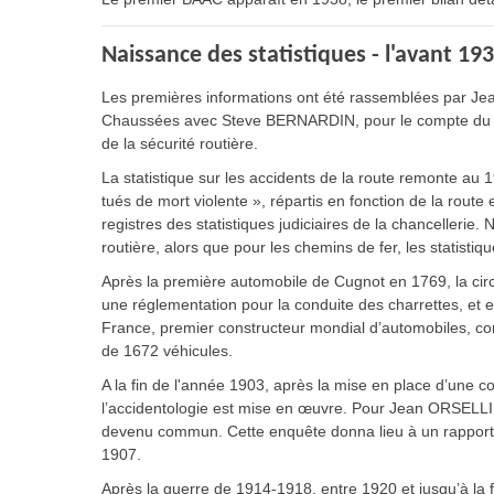
Naissance des statistiques - l'avant 19
Les premières informations ont été rassemblées par Jean O
Chaussées avec Steve BERNARDIN, pour le compte du Comit
de la sécurité routière.
La statistique sur les accidents de la route remonte au 1
tués de mort violente », répartis en fonction de la route
registres des statistiques judiciaires de la chancellerie.
routière, alors que pour les chemins de fer, les statisti
Après la première automobile de Cugnot en 1769, la circ
une réglementation pour la conduite des charrettes, et en
France, premier constructeur mondial d’automobiles, com
de 1672 véhicules.
A la fin de l'année 1903, après la mise en place d’une c
l’accidentologie est mise en œuvre. Pour Jean ORSELLI, c
devenu commun. Cette enquête donna lieu à un rapport 
1907.
Après la guerre de 1914-1918, entre 1920 et jusqu’à la 