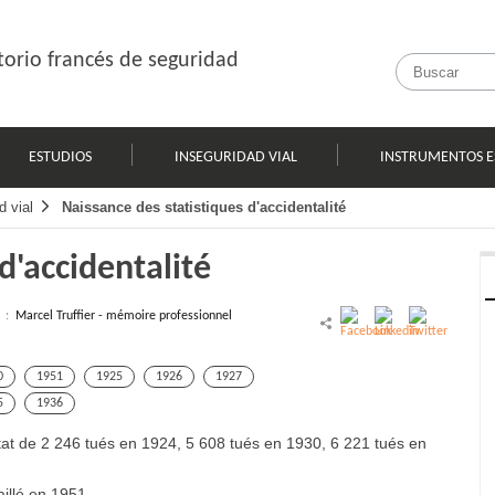
orio francés de seguridad
ESTUDIOS
INSEGURIDAD VIAL
INSTRUMENTOS E
d vial
Naissance des statistiques d'accidentalité
d'accidentalité
l :
Marcel Truffier - mémoire professionnel
0
1951
1925
1926
1927
5
1936
 état de 2 246 tués en 1924, 5 608 tués en 1930, 6 221 tués en
illé en 1951.