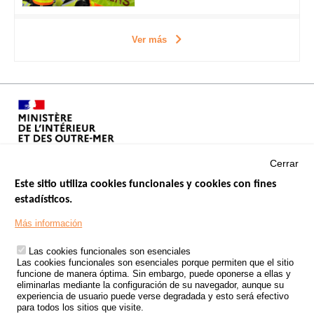
Ver más
Cerrar
Este sitio utiliza cookies funcionales y cookies con fines
estadísticos.
Menu
SITIOS DE GOBIERNO
Footer
Más información
INSEGURIDAD VIAL
Las cookies funcionales son esenciales
TRATAMIENTO DE DATOS PERSONALES PROCEDENTES DE
Las cookies funcionales son esenciales porque permiten que el sitio
ACCIDENTES DE TRÁFICO
funcione de manera óptima. Sin embargo, puede oponerse a ellas y
eliminarlas mediante la configuración de su navegador, aunque su
ESTUDIOS
experiencia de usuario puede verse degradada y esto será efectivo
para todos los sitios que visite.
CONVOCATORIA DE PROYECTOS DE ESTUDIOS