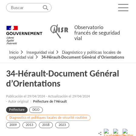
Pasar
Mapa
al
web
Menu
contenido
Observatorio
francés de seguridad
vial
Navigation
Inicio
Inseguridad vial
Diagnóstico y políticas locales de
principale
seguridad vial
34-Hérault-Document Général d’Orientations
34-Hérault-Document Général
d’Orientations
Publicación el
29/04/2024
-
Actualización el 29/04/2024
- Autor original :
Préfecture de l’Hérault
Préfecture
DGO
Diagnostics et politiques locales de sécurité routière
2009
2013
2018
2023