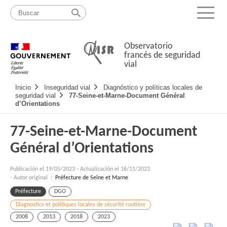
Pasar
Mapa
al
web
Menu
contenido
Observatorio
francés de seguridad
vial
Navigation
Inicio
Inseguridad vial
Diagnóstico y políticas locales de
principale
seguridad vial
77-Seine-et-Marne-Document Général
d’Orientations
77-Seine-et-Marne-Document
Général d’Orientations
Publicación el
19/05/2023
-
Actualización el 16/11/2023
- Autor original :
Préfecture de Seine et Marne
Préfecture
DGO
Diagnostics et politiques locales de sécurité routière
2008
2013
2018
2023