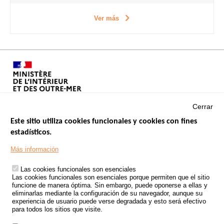
Ver más
Cerrar
Este sitio utiliza cookies funcionales y cookies con fines
estadísticos.
Menu
SITIOS DE GOBIERNO
Footer
Más información
INSEGURIDAD VIAL
Las cookies funcionales son esenciales
TRATAMIENTO DE DATOS PERSONALES PROCEDENTES DE
Las cookies funcionales son esenciales porque permiten que el sitio
ACCIDENTES DE TRÁFICO
funcione de manera óptima. Sin embargo, puede oponerse a ellas y
eliminarlas mediante la configuración de su navegador, aunque su
ESTUDIOS
experiencia de usuario puede verse degradada y esto será efectivo
para todos los sitios que visite.
CONVOCATORIA DE PROYECTOS DE ESTUDIOS