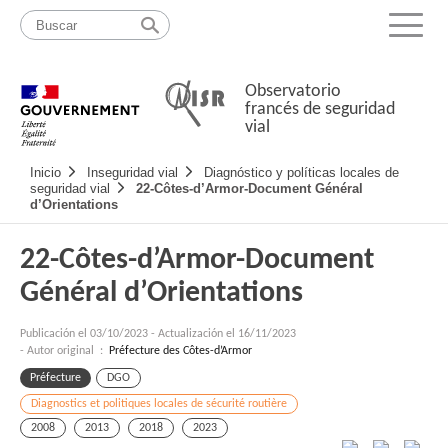
Pasar
Mapa
al
web
Menu
contenido
Observatorio
francés de seguridad
vial
Navigation
Inicio
Inseguridad vial
Diagnóstico y políticas locales de
principale
seguridad vial
22-Côtes-d’Armor-Document Général
d’Orientations
22-Côtes-d’Armor-Document
Général d’Orientations
Publicación el
03/10/2023
-
Actualización el 16/11/2023
- Autor original :
Préfecture des Côtes-d’Armor
Préfecture
DGO
Diagnostics et politiques locales de sécurité routière
2008
2013
2018
2023