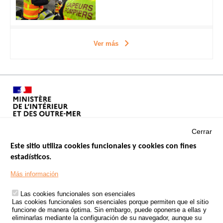
Ver más
Cerrar
Este sitio utiliza cookies funcionales y cookies con fines
estadísticos.
Menu
SITIOS DE GOBIERNO
Footer
Más información
INSEGURIDAD VIAL
Las cookies funcionales son esenciales
TRATAMIENTO DE DATOS PERSONALES PROCEDENTES DE
Las cookies funcionales son esenciales porque permiten que el sitio
ACCIDENTES DE TRÁFICO
funcione de manera óptima. Sin embargo, puede oponerse a ellas y
eliminarlas mediante la configuración de su navegador, aunque su
ESTUDIOS