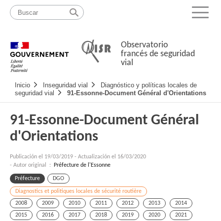
Pasar
Mapa
al
web
Menu
contenido
Observatorio
francés de seguridad
vial
Navigation
Inicio
Inseguridad vial
Diagnóstico y políticas locales de
principale
seguridad vial
91-Essonne-Document Général d'Orientations
91-Essonne-Document Général
d'Orientations
Publicación el
19/03/2019
-
Actualización el 16/03/2020
- Autor original :
Préfecture de l'Essonne
Préfecture
DGO
Diagnostics et politiques locales de sécurité routière
2008
2009
2010
2011
2012
2013
2014
2015
2016
2017
2018
2019
2020
2021