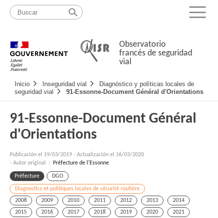
Pasar
Mapa
al
web
Menu
contenido
Observatorio
francés de seguridad
vial
Navigation
Inicio
Inseguridad vial
Diagnóstico y políticas locales de
principale
seguridad vial
91-Essonne-Document Général d'Orientations
91-Essonne-Document Général
d'Orientations
Publicación el
19/03/2019
-
Actualización el 16/03/2020
- Autor original :
Préfecture de l'Essonne
Préfecture
DGO
Diagnostics et politiques locales de sécurité routière
2008
2009
2010
2011
2012
2013
2014
2015
2016
2017
2018
2019
2020
2021