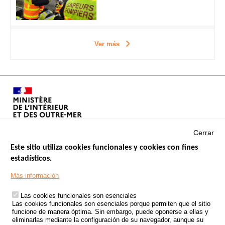
Ver más
Cerrar
Este sitio utiliza cookies funcionales y cookies con fines
estadísticos.
Menu
SITIOS DE GOBIERNO
Footer
Más información
INSEGURIDAD VIAL
Las cookies funcionales son esenciales
TRATAMIENTO DE DATOS PERSONALES PROCEDENTES DE
Las cookies funcionales son esenciales porque permiten que el sitio
ACCIDENTES DE TRÁFICO
funcione de manera óptima. Sin embargo, puede oponerse a ellas y
eliminarlas mediante la configuración de su navegador, aunque su
ESTUDIOS