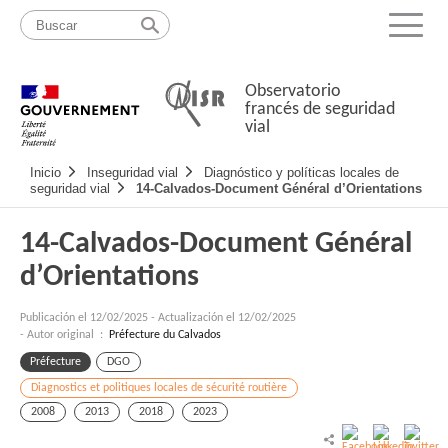
Pasar
Mapa
al
web
Menu
contenido
Observatorio
francés de seguridad
vial
Navigation
Inicio
Inseguridad vial
Diagnóstico y políticas locales de
principale
seguridad vial
14-Calvados-Document Général d’Orientations
14-Calvados-Document Général
d’Orientations
Publicación el
12/02/2025
-
Actualización el 12/02/2025
- Autor original :
Préfecture du Calvados
Préfecture
DGO
Diagnostics et politiques locales de sécurité routière
2008
2013
2018
2023