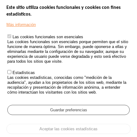
Este sitio utiliza cookies funcionales y cookies con fines
estadísticos.
Menu
SITIOS DE GOBIERNO
Footer
Más información
INSEGURIDAD VIAL
Las cookies funcionales son esenciales
TRATAMIENTO DE DATOS PERSONALES PROCEDENTES DE
Las cookies funcionales son esenciales porque permiten que el sitio
ACCIDENTES DE TRÁFICO
funcione de manera óptima. Sin embargo, puede oponerse a ellas y
eliminarlas mediante la configuración de su navegador, aunque su
ESTUDIOS
experiencia de usuario puede verse degradada y esto será efectivo
para todos los sitios que visite.
CONVOCATORIA DE PROYECTOS DE ESTUDIOS
Estadísticas
POLÍTICA DE SEGURIDAD VIAL
Las cookies estadísticas, conocidas como "medición de la
audiencia", ayudan a los propietarios de los sitios web, mediante la
recopilación y presentación de información anónima, a entender
Outils
EVENTOS
cómo interactúan los visitantes con los sitios web.
PREGUNTAS MÁS FRECUENTES
GLOSARIO
Guardar preferencias
Cookie settings
Aceptar las cookies estadísticas
Menu
Mapa del sitio
Protección de datos y Cookies
Administrar las cookies
Pied