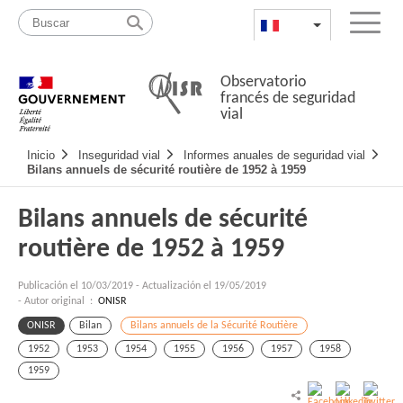
Pasar
Mapa
al
web
FR
List additional a
Menu
contenido
Observatorio
francés de seguridad
vial
Navigation
Inicio
Inseguridad vial
Informes anuales de seguridad vial
principale
Bilans annuels de sécurité routière de 1952 à 1959
Bilans annuels de sécurité
routière de 1952 à 1959
Publicación el
10/03/2019
-
Actualización el 19/05/2019
- Autor original :
ONISR
ONISR
Bilan
Bilans annuels de la Sécurité Routière
1952
1953
1954
1955
1956
1957
1958
1959