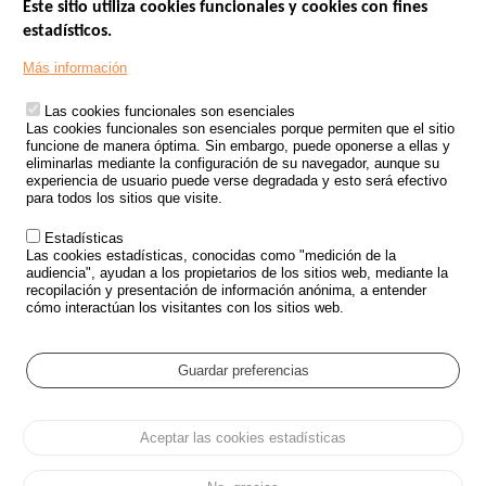
Este sitio utiliza cookies funcionales y cookies con fines
estadísticos.
Menu
SITIOS DE GOBIERNO
Footer
Más información
INSEGURIDAD VIAL
Las cookies funcionales son esenciales
TRATAMIENTO DE DATOS PERSONALES PROCEDENTES DE
Las cookies funcionales son esenciales porque permiten que el sitio
ACCIDENTES DE TRÁFICO
funcione de manera óptima. Sin embargo, puede oponerse a ellas y
eliminarlas mediante la configuración de su navegador, aunque su
ESTUDIOS
experiencia de usuario puede verse degradada y esto será efectivo
para todos los sitios que visite.
CONVOCATORIA DE PROYECTOS DE ESTUDIOS
Estadísticas
POLÍTICA DE SEGURIDAD VIAL
Las cookies estadísticas, conocidas como "medición de la
audiencia", ayudan a los propietarios de los sitios web, mediante la
recopilación y presentación de información anónima, a entender
Outils
EVENTOS
cómo interactúan los visitantes con los sitios web.
PREGUNTAS MÁS FRECUENTES
GLOSARIO
Guardar preferencias
Cookie settings
Aceptar las cookies estadísticas
Menu
Mapa del sitio
Protección de datos y Cookies
Administrar las cookies
Pied
Accesibilidad
Aviso legal
de