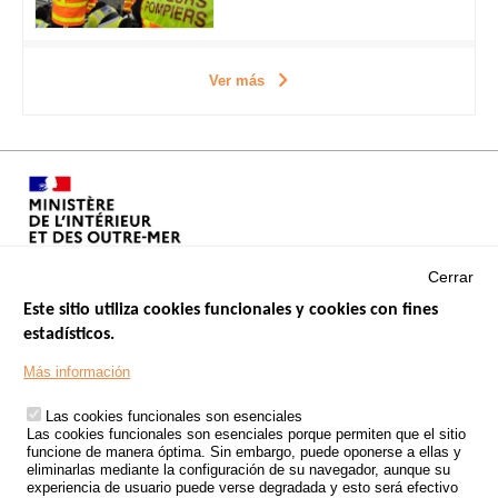
Ver más
Cerrar
Este sitio utiliza cookies funcionales y cookies con fines
estadísticos.
Menu
SITIOS DE GOBIERNO
Footer
Más información
INSEGURIDAD VIAL
Las cookies funcionales son esenciales
TRATAMIENTO DE DATOS PERSONALES PROCEDENTES DE
Las cookies funcionales son esenciales porque permiten que el sitio
ACCIDENTES DE TRÁFICO
funcione de manera óptima. Sin embargo, puede oponerse a ellas y
eliminarlas mediante la configuración de su navegador, aunque su
ESTUDIOS
experiencia de usuario puede verse degradada y esto será efectivo