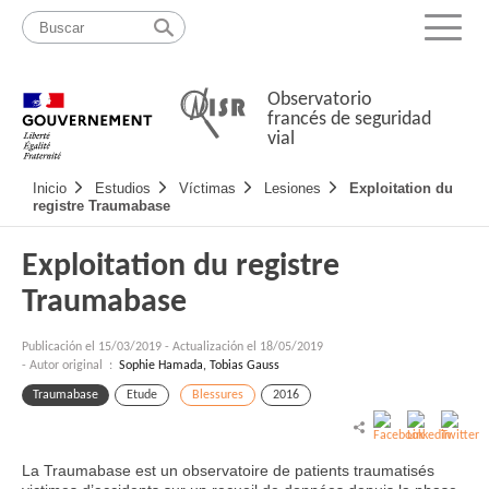
Pasar
Mapa
al
web
Menu
contenido
Observatorio
francés de seguridad
vial
Navigation
Inicio
Estudios
Víctimas
Lesiones
Exploitation du
principale
registre Traumabase
Exploitation du registre
Traumabase
Publicación el
15/03/2019
-
Actualización el 18/05/2019
- Autor original :
Sophie Hamada, Tobias Gauss
Traumabase
Etude
Blessures
2016
La Traumabase est un observatoire de patients traumatisés