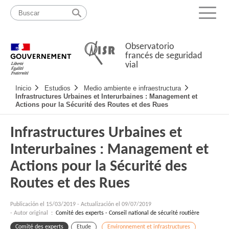
Pasar
Mapa
al
web
Menu
contenido
Observatorio
francés de seguridad
vial
Navigation
Inicio
Estudios
Medio ambiente e infraestructura
principale
Infrastructures Urbaines et Interurbaines : Management et
Actions pour la Sécurité des Routes et des Rues
Infrastructures Urbaines et
Interurbaines : Management et
Actions pour la Sécurité des
Routes et des Rues
Publicación el
15/03/2019
-
Actualización el 09/07/2019
- Autor original :
Comité des experts - Conseil national de sécurité routière
Comité des experts
Etude
Environnement et infrastructures