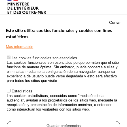
Cerrar
Este sitio utiliza cookies funcionales y cookies con fines
estadísticos.
Menu
SITIOS DE GOBIERNO
Footer
Más información
INSEGURIDAD VIAL
Las cookies funcionales son esenciales
TRATAMIENTO DE DATOS PERSONALES PROCEDENTES DE
Las cookies funcionales son esenciales porque permiten que el sitio
ACCIDENTES DE TRÁFICO
funcione de manera óptima. Sin embargo, puede oponerse a ellas y
eliminarlas mediante la configuración de su navegador, aunque su
ESTUDIOS
experiencia de usuario puede verse degradada y esto será efectivo
para todos los sitios que visite.
CONVOCATORIA DE PROYECTOS DE ESTUDIOS
Estadísticas
POLÍTICA DE SEGURIDAD VIAL
Las cookies estadísticas, conocidas como "medición de la
audiencia", ayudan a los propietarios de los sitios web, mediante la
recopilación y presentación de información anónima, a entender
Outils
EVENTOS
cómo interactúan los visitantes con los sitios web.
PREGUNTAS MÁS FRECUENTES
GLOSARIO
Guardar preferencias