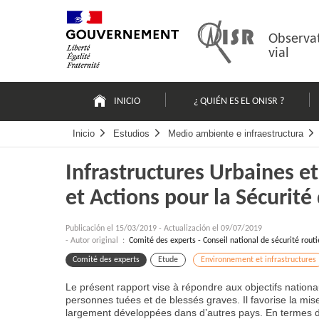
Pasar
Mapa
al
web
contenido
Observat
vial
Navigation
principale
INICIO
¿ QUIÉN ES EL ONISR ?
Inicio
Estudios
Medio ambiente e infraestructura
Infrastructures Urbaines 
et Actions pour la Sécurité
Publicación el
15/03/2019
-
Actualización el 09/07/2019
- Autor original :
Comité des experts - Conseil national de sécurité routi
Comité des experts
Etude
Environnement et infrastructures
Le présent rapport vise à répondre aux objectifs natio
personnes tuées et de blessés graves. Il favorise la mise
largement développées dans d’autres pays. En termes de c