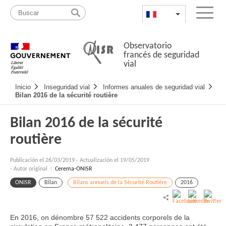
Pasar
Mapa
al
web
FR
List additional a
Menu
contenido
Observatorio
francés de seguridad
vial
Navigation
Inicio
Inseguridad vial
Informes anuales de seguridad vial
principale
Bilan 2016 de la sécurité routière
Bilan 2016 de la sécurité
routière
Publicación el
26/03/2019
-
Actualización el 19/05/2019
- Autor original :
Cerema-ONISR
ONISR
Bilan
Bilans annuels de la Sécurité Routière
2016
En 2016, on dénombre 57 522 accidents corporels de la