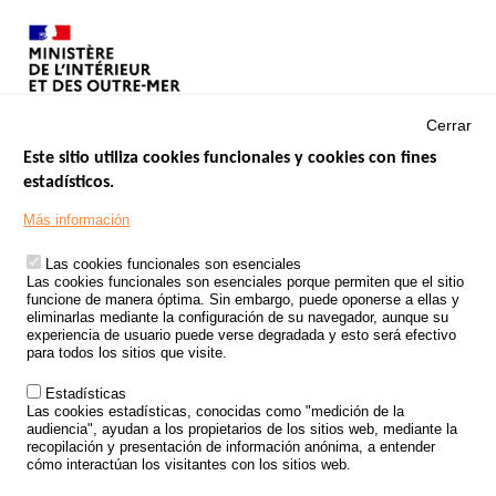
Cerrar
Este sitio utiliza cookies funcionales y cookies con fines
estadísticos.
Menu
SITIOS DE GOBIERNO
Footer
Más información
INSEGURIDAD VIAL
Las cookies funcionales son esenciales
TRATAMIENTO DE DATOS PERSONALES PROCEDENTES DE
Las cookies funcionales son esenciales porque permiten que el sitio
ACCIDENTES DE TRÁFICO
funcione de manera óptima. Sin embargo, puede oponerse a ellas y
eliminarlas mediante la configuración de su navegador, aunque su
ESTUDIOS
experiencia de usuario puede verse degradada y esto será efectivo
para todos los sitios que visite.
CONVOCATORIA DE PROYECTOS DE ESTUDIOS
Estadísticas
POLÍTICA DE SEGURIDAD VIAL
Las cookies estadísticas, conocidas como "medición de la
audiencia", ayudan a los propietarios de los sitios web, mediante la
recopilación y presentación de información anónima, a entender
Outils
EVENTOS
cómo interactúan los visitantes con los sitios web.
PREGUNTAS MÁS FRECUENTES