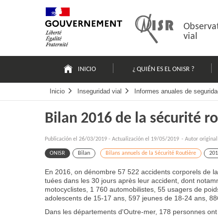
Pasar
Mapa
al
web
contenido
Observat
vial
Navigation
principale
INICIO
¿ QUIÉN ES EL ONISR ?
Inicio
Inseguridad vial
Informes anuales de segurida
Bilan 2016 de la sécurité r
Publicación el
26/03/2019
-
Actualización el 19/05/2019
- Autor origina
ONISR
Bilan
Bilans annuels de la Sécurité Routière
201
En 2016, on dénombre 57 522 accidents corporels de la 
tuées dans les 30 jours après leur accident, dont notam
motocyclistes, 1 760 automobilistes, 55 usagers de poi
adolescents de 15-17 ans, 597 jeunes de 18-24 ans, 886
Dans les départements d'Outre-mer, 178 personnes ont 