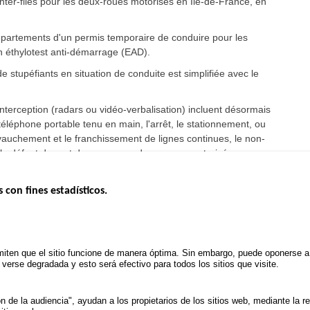
 inter-files pour les deux-roues motorisés en Ile-de-France, en
épartements d'un permis temporaire de conduire pour les
un éthylotest anti-démarrage (EAD).
stupéfiants en situation de conduite est simplifiée avec le
interception (radars ou vidéo-verbalisation) incluent désormais
 téléphone portable tenu en main, l'arrêt, le stationnement, ou
evauchement et le franchissement de lignes continues, le non-
le défaut de port du casque en deux-roues motorisé.
s con fines estadísticos.
ERNO
INSEGURIDAD VIAL
ESTUDIOS
Tablero mensual
CONVOCAT
.gouv.fr
Informe anual de la seguridad vial
PROYECTOS
iten que el sitio funcione de manera óptima. Sin embargo, puede oponerse a e
uv.fr
Informe anual de la delincuencia
erse degradada y esto será efectivo para todos los sitios que visite.
POLÍTICA D
.fr
TRATAMIENTO DE DATOS
PERSONALES PROCEDENTES
de la audiencia", ayudan a los propietarios de los sitios web, mediante la r
DE ACCIDENTES DE TRÁFICO