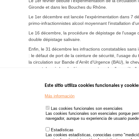
Le 1er février débute l'expérimentation de la circulation
Gironde et dans les Bouches du Rhône.
Le 1er décembre est lancée l'expérimentation dans 7 d
primo-infractionnistes alcool moyennant l'installation d'
Le 16 décembre, la procédure de dépistage de l'usage de 
double dépistage salivaire.
Enfin, le 31 décembre les infractions constatables sans 
: le défaut de port de la ceinture de sécurité, l'usage du
la circulation sur Bande d'Arrêt d'Urgence (BAU), le ch
respect des règles de dépassement ou des "sas-vélos", 
Este sitio utiliza cookies funcionales y cookie
Menu
SITIOS DE GOBI
Más información
Footer
www.data.gouv.fr
Las cookies funcionales son esenciales
www.gouvernement
Las cookies funcionales son esenciales porque perm
www.legifrance.go
navegador, aunque su experiencia de usuario puede v
www.service-public
Estadísticas
Las cookies estadísticas, conocidas como "medición 