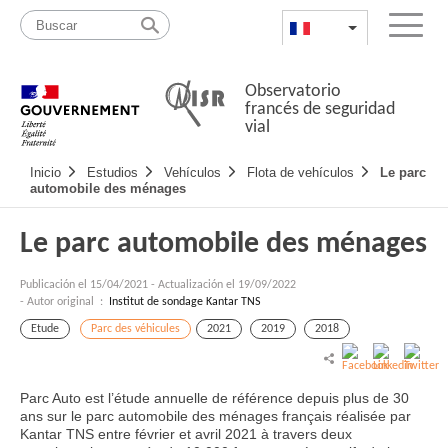
Pasar
Mapa
al
web
FR
List additional a
Menu
contenido
Observatorio
francés de seguridad
vial
Navigation
Inicio
Estudios
Vehículos
Flota de vehículos
Le parc
principale
automobile des ménages
Le parc automobile des ménages
Publicación el
15/04/2021
-
Actualización el 19/09/2022
- Autor original :
Institut de sondage Kantar TNS
Etude
Parc des véhicules
2021
2019
2018
Parc Auto est l’étude annuelle de référence depuis plus de 30
ans sur le parc automobile des ménages français réalisée par
Kantar TNS entre février et avril 2021 à travers deux