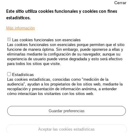
Cerrar
Este sitio utiliza cookies funcionales y cookies con fines
estadísticos.
Menu
SITIOS DE GOBIERNO
Footer
Más información
INSEGURIDAD VIAL
Las cookies funcionales son esenciales
TRATAMIENTO DE DATOS PERSONALES PROCEDENTES DE
Las cookies funcionales son esenciales porque permiten que el sitio
ACCIDENTES DE TRÁFICO
funcione de manera óptima. Sin embargo, puede oponerse a ellas y
eliminarlas mediante la configuración de su navegador, aunque su
ESTUDIOS
experiencia de usuario puede verse degradada y esto será efectivo
para todos los sitios que visite.
CONVOCATORIA DE PROYECTOS DE ESTUDIOS
Estadísticas
POLÍTICA DE SEGURIDAD VIAL
Las cookies estadísticas, conocidas como "medición de la
audiencia", ayudan a los propietarios de los sitios web, mediante la
recopilación y presentación de información anónima, a entender
Outils
EVENTOS
cómo interactúan los visitantes con los sitios web.
PREGUNTAS MÁS FRECUENTES
GLOSARIO
Guardar preferencias
Cookie settings
Aceptar las cookies estadísticas
Menu
Mapa del sitio
Protección de datos y Cookies
Administrar las cookies