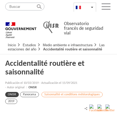
Pasar
Mapa
al
web
FR
List additional a
Menu
contenido
Observatorio
francés de seguridad
vial
Navigation
Inicio
Estudios
Medio ambiente e infraestructura
Las
principale
estaciones del año
Accidentalité routière et saisonnalité
Accidentalité routière et
saisonnalité
Publicación el
10/03/2019
-
Actualización el 15/09/2021
- Autor original :
ONISR
ONISR
Panorama
Saisonnalité et conditions météorologiques
2019