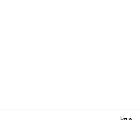
Cerrar
Outils
EVENTOS