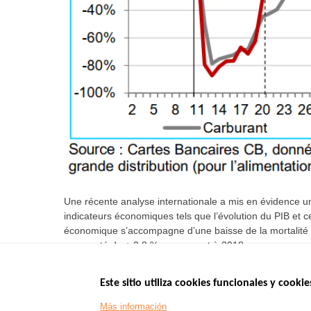
Une récente analyse internationale a mis en évidence une
indicateurs économiques tels que l’évolution du PIB et c
économique s’accompagne d’une baisse de la mortalité ro
augmenté de + 2,8 % par rapport à 2018.
Este sitio utiliza cookies funcionales y cookie
Menu
SITIOS DE GOBI
Más información