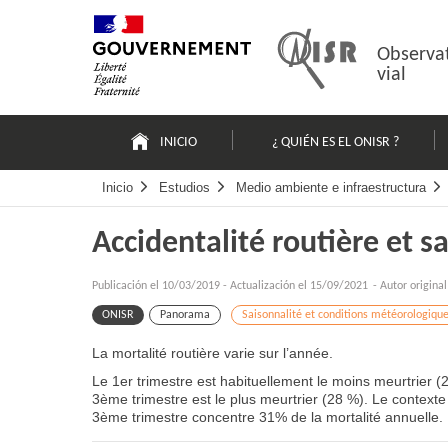
Pasar
Mapa
al
web
contenido
Observat
vial
Navigation
principale
INICIO
¿ QUIÉN ES EL ONISR ?
Inicio
Estudios
Medio ambiente e infraestructura
Accidentalité routière et s
Publicación el
10/03/2019
-
Actualización el 15/09/2021
- Autor origina
ONISR
Panorama
Saisonnalité et conditions météorologiqu
La mortalité routière varie sur l’année.
Le 1er trimestre est habituellement le moins meurtrier (
3ème trimestre est le plus meurtrier (28 %). Le contexte 
3ème trimestre concentre 31% de la mortalité annuelle.