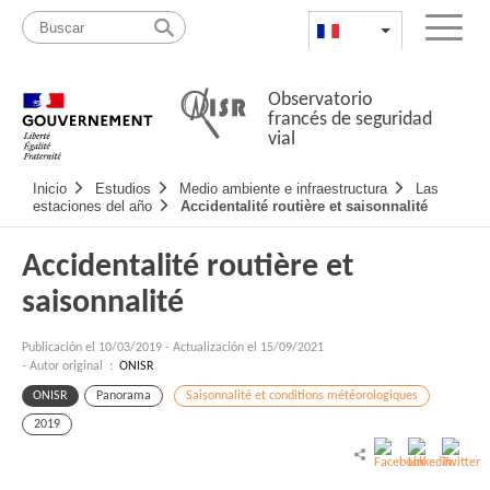
Pasar
Mapa
al
web
FR
List additional a
Menu
contenido
Observatorio
francés de seguridad
vial
Navigation
Inicio
Estudios
Medio ambiente e infraestructura
Las
principale
estaciones del año
Accidentalité routière et saisonnalité
Accidentalité routière et
saisonnalité
Publicación el
10/03/2019
-
Actualización el 15/09/2021
- Autor original :
ONISR
ONISR
Panorama
Saisonnalité et conditions météorologiques
2019