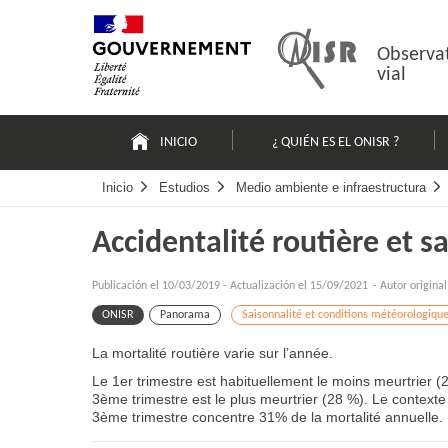
Pasar
Mapa
al
web
contenido
Observat
vial
Navigation
principale
INICIO
¿ QUIÉN ES EL ONISR ?
Inicio
Estudios
Medio ambiente e infraestructura
Accidentalité routière et s
Publicación el
10/03/2019
-
Actualización el 15/09/2021
- Autor origina
ONISR
Panorama
Saisonnalité et conditions météorologiqu
La mortalité routière varie sur l’année.
Le 1er trimestre est habituellement le moins meurtrier (
3ème trimestre est le plus meurtrier (28 %). Le contexte 
3ème trimestre concentre 31% de la mortalité annuelle.