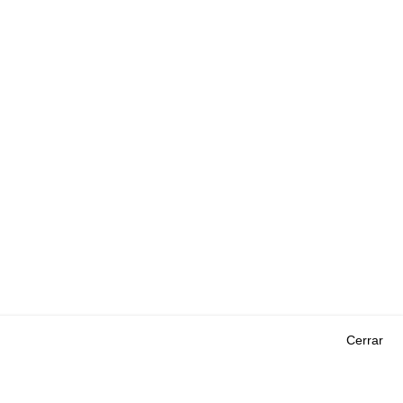
Cerrar
Outils
EVENTOS