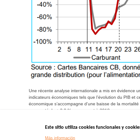
Une récente analyse internationale a mis en évidence une
indicateurs économiques tels que l’évolution du PIB et c
économique s’accompagne d’une baisse de la mortalité ro
augmenté de + 2,8 % par rapport à 2018.
Este sitio utiliza cookies funcionales y cookie
Menu
SITIOS DE GOBI
Más información