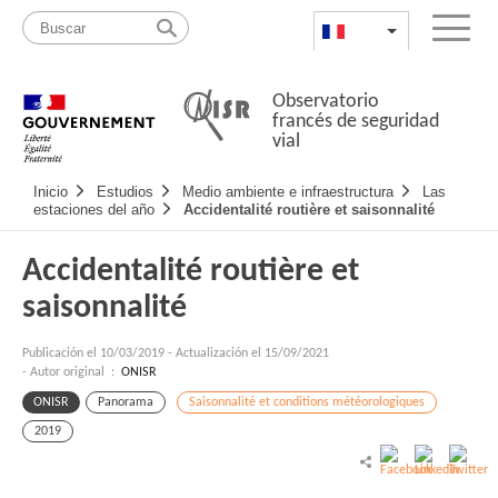
Pasar
Mapa
al
web
FR
List additional a
Menu
contenido
Observatorio
francés de seguridad
vial
Navigation
Inicio
Estudios
Medio ambiente e infraestructura
Las
principale
estaciones del año
Accidentalité routière et saisonnalité
Accidentalité routière et
saisonnalité
Publicación el
10/03/2019
-
Actualización el 15/09/2021
- Autor original :
ONISR
ONISR
Panorama
Saisonnalité et conditions météorologiques
2019